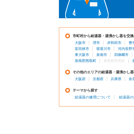
市町村から給湯器・湯沸かし器を交換
大阪市
堺市
岸和田市
豊
富田林市
寝屋川市
河内長野
東大阪市
泉南市
四條畷市
泉南郡熊取町
泉南郡田尻町
その他のエリアの給湯器・湯沸かし器
大阪府
京都府
兵庫県
奈
テーマから探す
給湯器の修理について
給湯器の