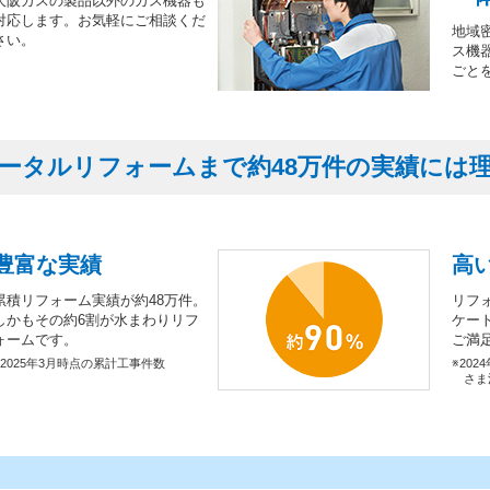
大阪ガスの製品以外のガス機器も
対応します。お気軽にご相談くだ
地域
さい。
ス機
ごと
ータルリフォームまで約48万件の実績には
豊富な実績
高
累積リフォーム実績が約48万件。
リフ
しかもその約6割が水まわりリフ
ケー
ォームです。
ご満
※2025年3月時点の累計工事件数
※202
さま