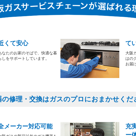
近くて安心
て
あなたのお家のそばで、快適な暮
大阪
らしをサポートしています。
はの
お届
器の修理・交換はガスのプロにおまかせくだ
全メーカー対応可能
充
ー