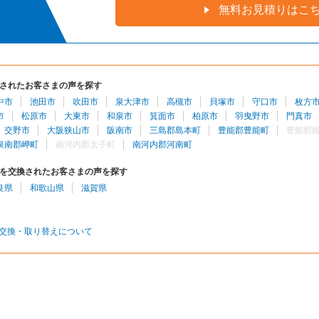
無料お見積りはこ
されたお客さまの声を探す
中市
池田市
吹田市
泉大津市
高槻市
貝塚市
守口市
枚方
市
松原市
大東市
和泉市
箕面市
柏原市
羽曳野市
門真市
交野市
大阪狭山市
阪南市
三島郡島本町
豊能郡豊能町
豊能郡
泉南郡岬町
南河内郡太子町
南河内郡河南町
を交換されたお客さまの声を探す
良県
和歌山県
滋賀県
交換・取り替えについて