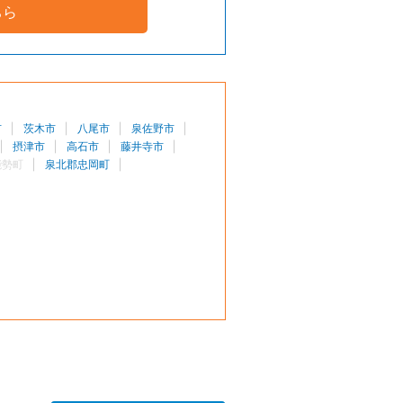
ちら
市
茨木市
八尾市
泉佐野市
摂津市
高石市
藤井寺市
能勢町
泉北郡忠岡町