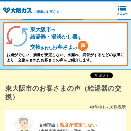
ご家庭のお客さま
東大阪市
で
給湯器・湯沸かし器
を
交換
お客さま
された
の
お湯がでない、湯量が安定しない、水漏れ、異音がするなどの故障に
より、交換をされたお客さまの声をご紹介します。
東大阪市のお客さまの声（給湯器の交
換）
49
件中
1～10
件表示
温度が安定しない
交換理由：