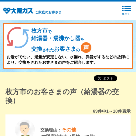
ご家庭のお客さま
枚方市
で
給湯器・湯沸かし器
を
交換
お客さま
された
の
お湯がでない、湯量が安定しない、水漏れ、異音がするなどの故障に
より、交換をされたお客さまの声をご紹介します。
枚方市のお客さまの声（給湯器の交
換）
69
件中
1～10
件表示
その他
交換理由：