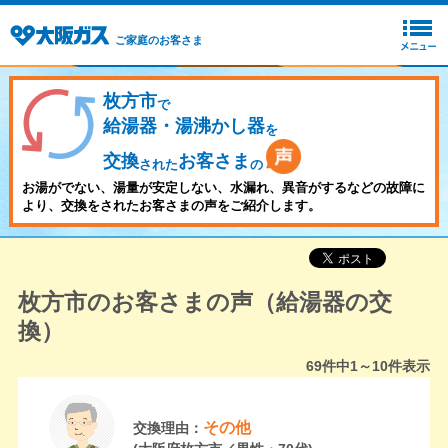
ご家庭のお客さま
枚方市
で
給湯器・湯沸かし器
を
交換
お客さま
された
の
お湯がでない、湯量が安定しない、水漏れ、異音がするなどの故障に
より、交換をされたお客さまの声をご紹介します。
枚方市のお客さまの声（給湯器の交
換）
69
件中
1～10
件表示
その他
交換理由：