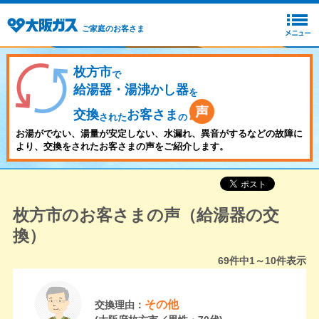
ご家庭のお客さま
枚方市
で
給湯器・湯沸かし器
を
交換
お客さま
された
の
お湯がでない、湯量が安定しない、水漏れ、異音がするなどの故障に
より、交換をされたお客さまの声をご紹介します。
枚方市のお客さまの声（給湯器の交
換）
69
件中
1～10
件表示
その他
交換理由：