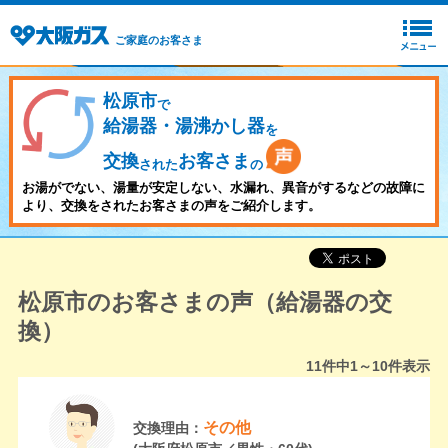
ご家庭のお客さま
松原市
で
給湯器・湯沸かし器
を
交換
お客さま
された
の
お湯がでない、湯量が安定しない、水漏れ、異音がするなどの故障に
より、交換をされたお客さまの声をご紹介します。
松原市のお客さまの声（給湯器の交
換）
11
件中
1～10
件表示
その他
交換理由：