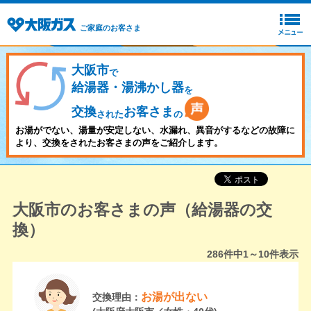
ご家庭のお客さま
大阪市
で
給湯器・湯沸かし器
を
交換
お客さま
された
の
お湯がでない、湯量が安定しない、水漏れ、異音がするなどの故障に
より、交換をされたお客さまの声をご紹介します。
大阪市のお客さまの声（給湯器の交
換）
286
件中
1～10
件表示
お湯が出ない
交換理由：