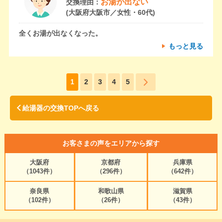
お湯が出ない
交換理由：
(大阪府大阪市／女性・60代)
全くお湯が出なくなった。
もっと見る
1
2
3
4
5
給湯器の交換TOPへ戻る
お客さまの声をエリアから探す
大阪府
京都府
兵庫県
（1043件）
（296件）
（642件）
奈良県
和歌山県
滋賀県
（102件）
（26件）
（43件）