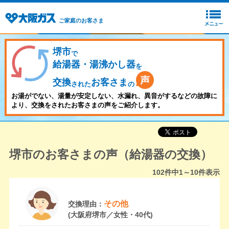
ご家庭のお客さま
堺市
で
給湯器・湯沸かし器
を
交換
お客さま
された
の
お湯がでない、湯量が安定しない、水漏れ、異音がするなどの故障に
より、交換をされたお客さまの声をご紹介します。
堺市のお客さまの声（給湯器の交換）
102
件中
1～10
件表示
その他
交換理由：
(大阪府堺市／女性・40代)