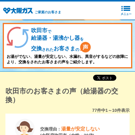
ご家庭のお客さま
吹田市
で
給湯器・湯沸かし器
を
交換
お客さま
された
の
お湯がでない、湯量が安定しない、水漏れ、異音がするなどの故障に
より、交換をされたお客さまの声をご紹介します。
吹田市のお客さまの声（給湯器の交
換）
77
件中
1～10
件表示
湯量が安定しない
交換理由：