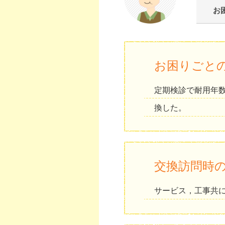
お
お困りごと
定期検診で耐用年
換した。
交換訪問時
サービス，工事共