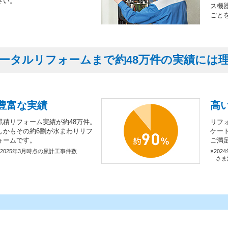
さい。
ス機
ごと
ータルリフォームまで約48万件の実績には
豊富な実績
高
累積リフォーム実績が約48万件。
リフ
しかもその約6割が水まわりリフ
ケー
ォームです。
ご満
※2025年3月時点の累計工事件数
※202
さま