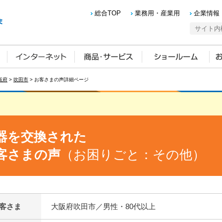
総合TOP
業務用・産業用
企業情報
阪府
>
吹田市
> お客さまの声詳細ページ
器を交換された
客さまの声
（お困りごと：その他）
客さま
大阪府吹田市／男性・80代以上