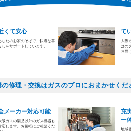
近くて安心
て
あなたのお家のそばで、快適な暮
大阪
らしをサポートしています。
はの
お届
器の修理・交換はガスのプロにおまかせくだ
全メーカー対応可能
充
ー
大阪ガスの製品以外のガス機器も
対応します。お気軽にご相談くだ
地域