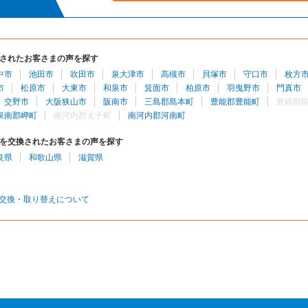
されたお客さまの声を探す
中市
池田市
吹田市
泉大津市
高槻市
貝塚市
守口市
枚方
市
松原市
大東市
和泉市
箕面市
柏原市
羽曳野市
門真市
交野市
大阪狭山市
阪南市
三島郡島本町
豊能郡豊能町
豊能郡
泉南郡岬町
南河内郡太子町
南河内郡河南町
を交換されたお客さまの声を探す
良県
和歌山県
滋賀県
交換・取り替えについて