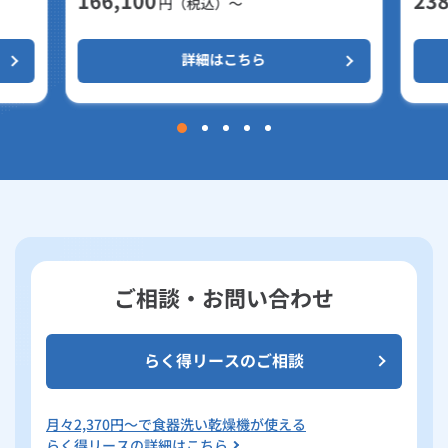
166,100
238
円（税込）～
詳細はこちら
ご相談・お問い合わせ
らく得リースのご相談
月々
2,370
円～で食器洗い乾燥機が使える
らく得リースの詳細はこちら