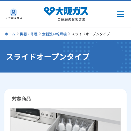
マイ大阪ガス
ご家庭のお客さま
ホーム
機器・修理
食器洗い乾燥機
スライドオープンタイプ
スライドオープンタイプ
ガス・電気
ガス・電気
トップ
インターネット
ガス
インターネット
トップ
機器・修理
電気
ガス
トップ
さすガねっとのメリット
機器・修理
トップ
くらしのサービス
GAS得プラン
電気
トップ
料金プラン
機器
くらしのサービス
トップ