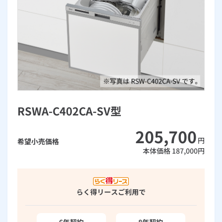
お手続き・サポート
まとめプラン紹介
一般料金
「大阪ガスの電気」が選ばれる理由
工事・開通までの流れ
修理
キッチン
使用開始
ガスと電気の
の申込
リフォーム・リノベーション
お手続き一覧
ショールーム
Daigasコラム
「大阪ガスの都市ガス」への切り替えについて
電気料金メニュー
使用中止
ガスと電気の
の申込
通信速度測定
定額サービス
バス・洗面
故障診断
ガスコンロ
安心・安全
リフォーム・リノベーション
トップ
お客さまサポート
お手続きから使用開始までの流れ
総合TOP
業務用・産業用のお客さま
企業情報
リビング・空調
エラーコード診断
らく得リース
ガス炊飯器
ガス給湯器
便利・おトク
住ミカタ・リフォーム
住ミカタ・サービス
お問い合わせ
まとめプラン紹介
機器・修理お申込み
太陽光発電余剰電力買取サービス
発電・省エネ
取扱説明書を探す
らく得保証
ガスオーブン
ガス温水浴室暖房乾燥機
ガスファンヒーター
リノベーション「マイリノ」
ホームセキュリティ
スマイLINK
簡単プラン診断
RSWA-C402CA-SV型
「カワック・ミストカワック」
お引越しの手続き
インターネットのお申込み
警報器・消火器
お近くのガスのお店
ほっ得定額
レンジフード
ガス温水床暖房「ヌック」
エネファーム
205,700
みるぴこ
FitDish
乾太くん
円
希望小売価格
本体価格
187,000
円
食器洗い乾燥機
取替用ガスコンセント
太陽光発電
ぴこぴこ・スマぴこ・けむぴこ
めちゃとクーポン
ガスコード
蓄電池
消火器
プリゼロ
らく得リース
ご利用で
ガス栓の増設 プラスライン
スマイルーフ
関西おでかけ納税
6年契約
8年契約