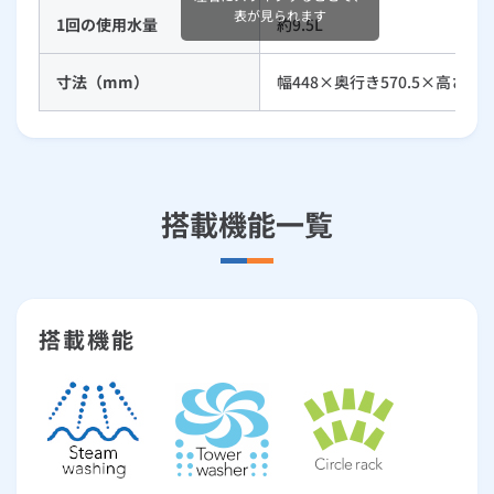
表が見られます
1回の使用水量
約9.5L
寸法（mm）
幅448×奥行き570.5×高さ450
搭載機能一覧
搭載機能