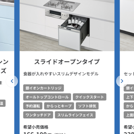
シン
スライドオープンタイプ
ーズ
食器が入れやすいスリムデザインモデル
セッ
ま
銀イオンカートリッジ
銀イ
オールトップコントロール
クイックスタート
上下
温
予約運転
からっとキープ
ソフト排気
から
ワンタッチドア
スリムラインフェイス
上面
希望小売価格
希望