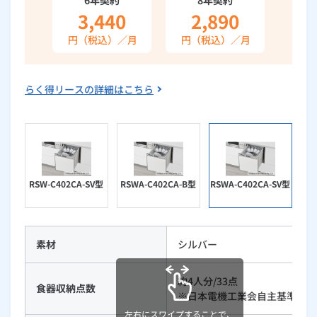
3,440
2,890
ルームエアコン
エコキュート
ハウスクリーニング
円（税込）／月
円（税込）／月
らく得リースの詳細はこちら
RSW-C402CA-SV型
RSWA-C402CA-B型
RSWA-C402CA-SV型
素材
シルバー
約4人分/33点
食器収納点数
※日本電機工業会自主基準によ
左右にスワイプすることで、