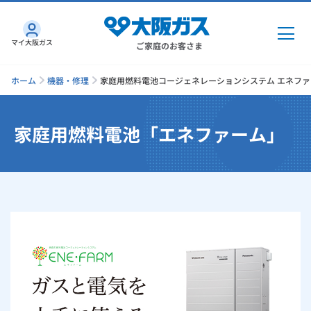
マイ大阪ガス
ご家庭のお客さま
ホーム
機器・修理
家庭用燃料電池コージェネレーションシステム エネファ
家庭用燃料電池「エネファーム」
ガス・電気
ガス・電気
トップ
インターネット
ガス
インターネット
トップ
機器・修理
電気
ガス
トップ
さすガねっとのメリット
機器・修理
トップ
くらしのサービス
GAS得プラン
電気
トップ
料金プラン
機器
くらしのサービス
トップ