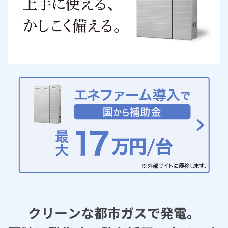
お手続き・サポート
まとめプラン紹介
一般料金
「大阪ガスの電気」が選ばれる理由
工事・開通までの流れ
修理
キッチン
使用開始
ガスと電気の
の申込
リフォーム・リノベーション
お手続き一覧
ショールーム
Daigasコラム
「大阪ガスの都市ガス」への切り替えについて
電気料金メニュー
使用中止
ガスと電気の
の申込
通信速度測定
定額サービス
バス・洗面
故障診断
ガスコンロ
安心・安全
リフォーム・リノベーション
トップ
お客さまサポート
お手続きから使用開始までの流れ
総合TOP
業務用・産業用のお客さま
企業情報
リビング・空調
エラーコード診断
らく得リース
ガス炊飯器
ガス給湯器
便利・おトク
住ミカタ・リフォーム
住ミカタ・サービス
お問い合わせ
まとめプラン紹介
機器・修理お申込み
太陽光発電余剰電力買取サービス
発電・省エネ
取扱説明書を探す
らく得保証
ガスオーブン
ガス温水浴室暖房乾燥機
ガスファンヒーター
リノベーション「マイリノ」
ホームセキュリティ
スマイLINK
簡単プラン診断
「カワック・ミストカワック」
お引越しの手続き
インターネットのお申込み
警報器・消火器
お近くのガスのお店
ほっ得定額
レンジフード
ガス温水床暖房「ヌック」
エネファーム
みるぴこ
FitDish
乾太くん
食器洗い乾燥機
取替用ガスコンセント
太陽光発電
ぴこぴこ・スマぴこ・けむぴこ
めちゃとクーポン
ガスコード
蓄電池
消火器
プリゼロ
クリーンな都市ガスで発電。
ガス栓の増設 プラスライン
スマイルーフ
関西おでかけ納税