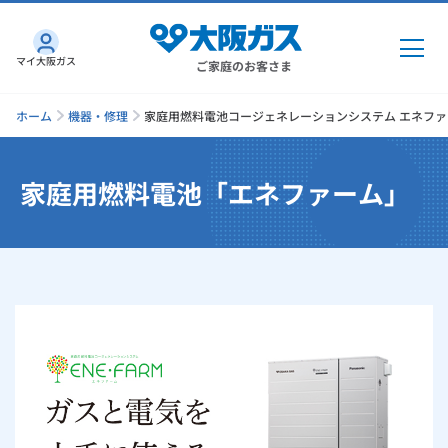
マイ大阪ガス
ご家庭のお客さま
ホーム
機器・修理
家庭用燃料電池コージェネレーションシステム エネファ
家庭用燃料電池「エネファーム」
ガス・電気
ガス・電気
トップ
インターネット
ガス
インターネット
トップ
機器・修理
電気
ガス
トップ
さすガねっとのメリット
機器・修理
トップ
くらしのサービス
GAS得プラン
電気
トップ
料金プラン
機器
くらしのサービス
トップ