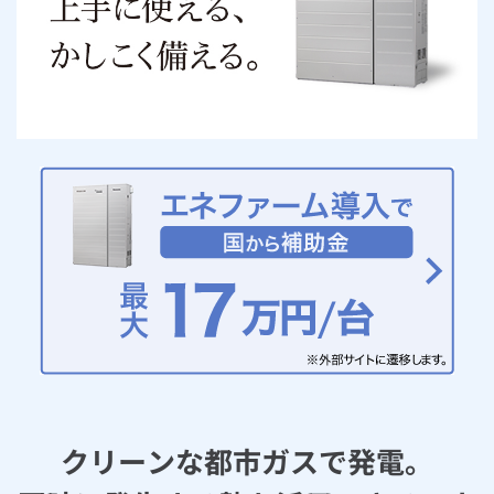
お手続き・サポート
まとめプラン紹介
一般料金
「大阪ガスの電気」が選ばれる理由
工事・開通までの流れ
修理
キッチン
使用開始
ガスと電気の
の申込
リフォーム・リノベーション
お手続き一覧
ショールーム
Daigasコラム
「大阪ガスの都市ガス」への切り替えについて
電気料金メニュー
使用中止
ガスと電気の
の申込
通信速度測定
定額サービス
バス・洗面
故障診断
ガスコンロ
安心・安全
リフォーム・リノベーション
トップ
お客さまサポート
お手続きから使用開始までの流れ
総合TOP
業務用・産業用のお客さま
企業情報
リビング・空調
エラーコード診断
らく得リース
ガス炊飯器
ガス給湯器
便利・おトク
住ミカタ・リフォーム
住ミカタ・サービス
お問い合わせ
まとめプラン紹介
機器・修理お申込み
太陽光発電余剰電力買取サービス
発電・省エネ
取扱説明書を探す
らく得保証
ガスオーブン
ガス温水浴室暖房乾燥機
ガスファンヒーター
リノベーション「マイリノ」
ホームセキュリティ
スマイLINK
簡単プラン診断
「カワック・ミストカワック」
お引越しの手続き
インターネットのお申込み
警報器・消火器
お近くのガスのお店
ほっ得定額
レンジフード
ガス温水床暖房「ヌック」
エネファーム
みるぴこ
FitDish
乾太くん
食器洗い乾燥機
取替用ガスコンセント
太陽光発電
ぴこぴこ・スマぴこ・けむぴこ
めちゃとクーポン
ガスコード
蓄電池
消火器
プリゼロ
クリーンな都市ガスで発電。
ガス栓の増設 プラスライン
スマイルーフ
関西おでかけ納税