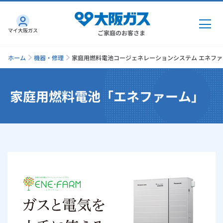
マイ大阪ガス
ご家庭のお客さま
ホーム
機器・修理
家庭用燃料電池コージェネレーションシステム エネファ
家庭用燃料電池「エネファーム」
ガス・電気
ガス・電気
トップ
インターネット
ガス
インターネット
トップ
機器・修理
電気
ガス
トップ
さすガねっとのメリット
機器・修理
トップ
くらしのサービス
GAS得プラン
電気
トップ
料金プラン
機器
くらしのサービス
トップ