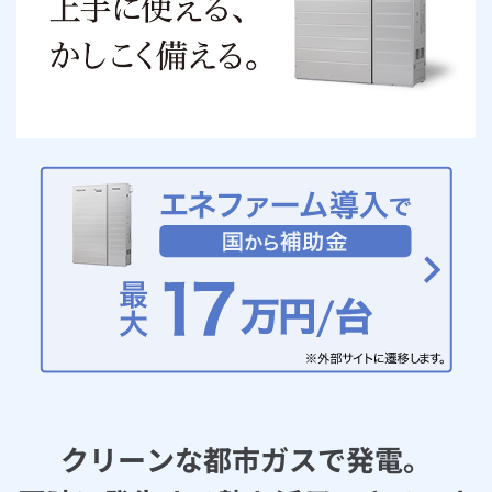
お手続き・サポート
まとめプラン紹介
一般料金
「大阪ガスの電気」が選ばれる理由
工事・開通までの流れ
修理
キッチン
使用開始
ガスと電気の
の申込
リフォーム・リノベーション
お手続き一覧
ショールーム
Daigasコラム
「大阪ガスの都市ガス」への切り替えについて
電気料金メニュー
使用中止
ガスと電気の
の申込
通信速度測定
定額サービス
バス・洗面
故障診断
ガスコンロ
安心・安全
リフォーム・リノベーション
トップ
お客さまサポート
お手続きから使用開始までの流れ
総合TOP
業務用・産業用のお客さま
企業情報
リビング・空調
エラーコード診断
らく得リース
ガス炊飯器
ガス給湯器
便利・おトク
住ミカタ・リフォーム
住ミカタ・サービス
お問い合わせ
まとめプラン紹介
機器・修理お申込み
太陽光発電余剰電力買取サービス
発電・省エネ
取扱説明書を探す
らく得保証
ガスオーブン
ガス温水浴室暖房乾燥機
ガスファンヒーター
リノベーション「マイリノ」
ホームセキュリティ
スマイLINK
簡単プラン診断
「カワック・ミストカワック」
お引越しの手続き
インターネットのお申込み
警報器・消火器
お近くのガスのお店
ほっ得定額
レンジフード
ガス温水床暖房「ヌック」
エネファーム
みるぴこ
FitDish
乾太くん
食器洗い乾燥機
取替用ガスコンセント
太陽光発電
ぴこぴこ・スマぴこ・けむぴこ
めちゃとクーポン
ガスコード
蓄電池
消火器
プリゼロ
クリーンな都市ガスで発電。
ガス栓の増設 プラスライン
スマイルーフ
関西おでかけ納税