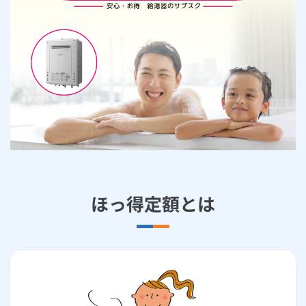
お手続き・サポート
まとめプラン紹介
一般料金
「大阪ガスの電気」が選ばれる理由
工事・開通までの流れ
修理
キッチン
使用開始
ガスと電気の
の申込
リフォーム・リノベーション
お手続き一覧
ショールーム
Daigasコラム
「大阪ガスの都市ガス」への切り替えについて
電気料金メニュー
使用中止
ガスと電気の
の申込
通信速度測定
定額サービス
バス・洗面
故障診断
ガスコンロ
安心・安全
リフォーム・リノベーション
トップ
お客さまサポート
お手続きから使用開始までの流れ
総合TOP
業務用・産業用のお客さま
企業情報
リビング・空調
エラーコード診断
らく得リース
ガス炊飯器
ガス給湯器
便利・おトク
住ミカタ・リフォーム
住ミカタ・サービス
お問い合わせ
まとめプラン紹介
機器・修理お申込み
太陽光発電余剰電力買取サービス
発電・省エネ
取扱説明書を探す
らく得保証
ガスオーブン
ガス温水浴室暖房乾燥機
ガスファンヒーター
リノベーション「マイリノ」
ホームセキュリティ
スマイLINK
簡単プラン診断
「カワック・ミストカワック」
お引越しの手続き
インターネットのお申込み
警報器・消火器
お近くのガスのお店
ほっ得定額
レンジフード
ガス温水床暖房「ヌック」
エネファーム
みるぴこ
FitDish
乾太くん
ほっ得定額とは
食器洗い乾燥機
取替用ガスコンセント
太陽光発電
ぴこぴこ・スマぴこ・けむぴこ
めちゃとクーポン
ガスコード
蓄電池
消火器
プリゼロ
ガス栓の増設 プラスライン
スマイルーフ
関西おでかけ納税