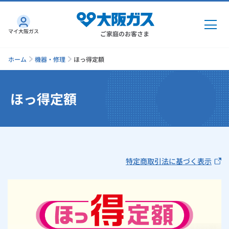
マイ大阪ガス
ご家庭のお客さま
ホーム
機器・修理
ほっ得定額
ほっ得定額
ガス・電気
ガス・電気
トップ
インターネット
ガス
特定商取引法に基づく表示
インターネット
トップ
機器・修理
電気
ガス
トップ
さすガねっとのメリット
機器・修理
トップ
くらしのサービス
GAS得プラン
電気
トップ
料金プラン
機器
くらしのサービス
トップ