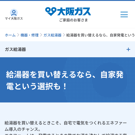
マイ大阪ガス
ご家庭のお客さま
ホーム
機器・修理
ガス給湯器
給湯器を買い替えるなら、自家発電という選
ガス給湯器
ガス・電気
ガス給湯器
給湯器を買い替えるなら、自家発
ガス・電気
トップ
インターネット
エコジョーズの特長
電という選択も！
ガス
インターネット
トップ
余裕の給湯能力・ラクラク全自動
機器・修理
電気
ガス
トップ
さすガねっとのメリット
Ultra Fine Bubble（ウルトラファインバブル）
機器・修理
トップ
くらしのサービス
給湯器を買い替えるときこそ、自宅で電気をつくれるエネファー
GAS得プラン
電気
トップ
Micro Bubble Bath Unit（マイクロバブルバスユニット）
料金プラン
ム導入のチャンス。
機器
くらしのサービス
トップ