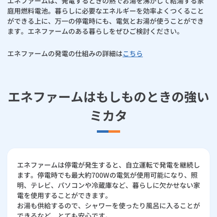
お手続き・サポート
エネファームは、発電するときの熱でお湯を沸かして給湯する家
まとめプラン紹介
庭用燃料電池。暮らしに必要なエネルギーを効率よくつくること
一般料金
「大阪ガスの電気」が選ばれる理由
マイクロ温浴
工事・開通までの流れ
修理
キッチン
ができる上に、万一の停電時にも、電気とお湯が使うことができ
使用開始
ガスと電気の
の申込
リフォーム・リノベーション
お手続き一覧
ます。エネファームのある暮らしをぜひご検討ください。
ショールーム
Daigasコラム
「大阪ガスの都市ガス」への切り替えについて
電気料金メニュー
遠隔操作・遠隔見守り ツナガルde（ツナガルデ）給湯器
使用中止
ガスと電気の
の申込
通信速度測定
定額サービス
バス・洗面
故障診断
ガスコンロ
安心・安全
リフォーム・リノベーション
トップ
エネファームの発電の仕組みの詳細は
お客さまサポート
こちら
お手続きから使用開始までの流れ
ツナガルde給湯器ムービー集
総合TOP
業務用・産業用のお客さま
企業情報
リビング・空調
エラーコード診断
らく得リース
ガス炊飯器
ガス給湯器
便利・おトク
住ミカタ・リフォーム
住ミカタ・サービス
お問い合わせ
まとめプラン紹介
機器・修理お申込み
ガス給湯器のトラブルと交換のサイン
太陽光発電余剰電力買取サービス
エネファームはもしものときの強い
発電・省エネ
取扱説明書を探す
らく得保証
ガスオーブン
ガス温水浴室暖房乾燥機
ガスファンヒーター
リノベーション「マイリノ」
ホームセキュリティ
スマイLINK
簡単プラン診断
「カワック・ミストカワック」
ミカタ
ガス給湯器の種類と選び方
お引越しの手続き
インターネットのお申込み
警報器・消火器
お近くのガスのお店
ほっ得定額
レンジフード
ガス温水床暖房「ヌック」
エネファーム
みるぴこ
FitDish
乾太くん
交換の流れ
食器洗い乾燥機
取替用ガスコンセント
太陽光発電
ぴこぴこ・スマぴこ・けむぴこ
めちゃとクーポン
エネファームは停電が発生すると、自立運転で発電を継続し
浴室暖房乾燥機で、さらに快適で安全な浴室に
ます。停電時でも最大約700Wの電気が使用可能になり、照
ガスコード
蓄電池
消火器
プリゼロ
明、テレビ、パソコンや冷蔵庫など、暮らしに欠かせない家
給湯器を買い替えるなら、自家発電という選択も！
電を使用することができます。
ガス栓の増設 プラスライン
スマイルーフ
お湯も供給するので、シャワーを使ったり風呂に入ることが
関西おでかけ納税
施工もアフターサービスもガスのプロにおまかせ
できるなど、とても安心です。