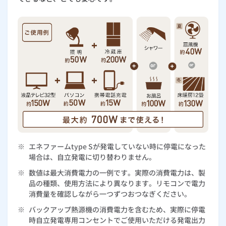
ルームエアコン
エコキュート
ハウスクリーニング
お客さまの声
よくあるご質問
商品一覧表
給湯器ぴったり診断
後継機種検索
※
エネファームtype Sが発電していない時に停電になった
場合は、自立発電に切り替わりません。
※
数値は最大消費電力の一例です。実際の消費電力は、製
品の種類、使用方法により異なります。リモコンで電力
消費量を確認しながら一つずつおつなぎください。
※
バックアップ熱源機の消費電力を含むため、実際に停電
時自立発電専用コンセントでご使用いただける発電出力