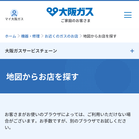
マイ大阪ガス
ご家庭のお客さま
ホーム
機器・修理
お近くのガスのお店
地図からお店を探す
大阪ガスサービスチェーン
ガス・電気
大阪ガスサービスチェーン
地図からお店を探す
ガス・電気
トップ
インターネット
地図からお店を探す
ガス
インターネット
トップ
機器・修理
電気
ガス
トップ
お客さまがお使いのブラウザによっては、ご利用いただけない場
さすガねっとのメリット
機器・修理
トップ
くらしのサービス
合がございます。お手数ですが、別のブラウザでお試しくださ
い。
GAS得プラン
電気
トップ
料金プラン
機器
くらしのサービス
トップ