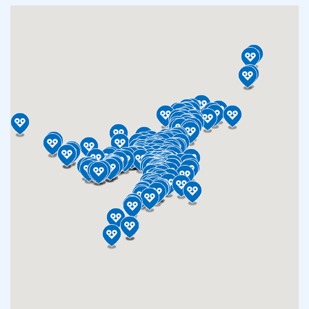
お手続き・サポート
まとめプラン紹介
一般料金
「大阪ガスの電気」が選ばれる理由
工事・開通までの流れ
修理
キッチン
使用開始
ガスと電気の
の申込
リフォーム・リノベーション
お手続き一覧
ショールーム
Daigasコラム
「大阪ガスの都市ガス」への切り替えについて
電気料金メニュー
使用中止
ガスと電気の
の申込
通信速度測定
定額サービス
バス・洗面
故障診断
ガスコンロ
安心・安全
リフォーム・リノベーション
トップ
お客さまサポート
お手続きから使用開始までの流れ
総合TOP
業務用・産業用のお客さま
企業情報
リビング・空調
エラーコード診断
らく得リース
ガス炊飯器
ガス給湯器
便利・おトク
住ミカタ・リフォーム
住ミカタ・サービス
お問い合わせ
まとめプラン紹介
機器・修理お申込み
太陽光発電余剰電力買取サービス
発電・省エネ
取扱説明書を探す
らく得保証
ガスオーブン
ガス温水浴室暖房乾燥機
ガスファンヒーター
リノベーション「マイリノ」
ホームセキュリティ
スマイLINK
簡単プラン診断
「カワック・ミストカワック」
お引越しの手続き
インターネットのお申込み
警報器・消火器
お近くのガスのお店
ほっ得定額
レンジフード
ガス温水床暖房「ヌック」
エネファーム
みるぴこ
FitDish
乾太くん
食器洗い乾燥機
取替用ガスコンセント
太陽光発電
ぴこぴこ・スマぴこ・けむぴこ
めちゃとクーポン
ガスコード
蓄電池
消火器
プリゼロ
ガス栓の増設 プラスライン
スマイルーフ
関西おでかけ納税