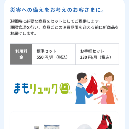
お手続き・サポート
まとめプラン紹介
一般料金
「大阪ガスの電気」が選ばれる理由
パソコン・IoT機器トラブル対応（通信駆けつけサービス）
災害への備えをお考えのお客さまに。
工事・開通までの流れ
修理
キッチン
使用開始
ガスと電気の
の申込
リフォーム・リノベーション
お手続き一覧
避難時に必要な商品をセットにしてご提供します。
ショールーム
Daigasコラム
「大阪ガスの都市ガス」への切り替えについて
電気料金メニュー
ダスキン 暮らし応援メニュー
使用中止
ガスと電気の
の申込
通信速度測定
期限管理を行い、商品ごとの消費期限を迎える前に新商品を
定額サービス
バス・洗面
故障診断
ガスコンロ
安心・安全
リフォーム・リノベーション
トップ
お客さまサポート
お届けします。
お手続きから使用開始までの流れ
通信駆けつけサービスに関する注意事項
総合TOP
業務用・産業用のお客さま
企業情報
リビング・空調
エラーコード診断
らく得リース
ガス炊飯器
ガス給湯器
便利・おトク
住ミカタ・リフォーム
住ミカタ・サービス
お問い合わせ
まとめプラン紹介
利用料
標準セット
お手軽セット
機器・修理お申込み
住ミカタ・プラス
太陽光発電余剰電力買取サービス
金
550
円/月（税込）
330
円/月（税込）
発電・省エネ
取扱説明書を探す
らく得保証
ガスオーブン
ガス温水浴室暖房乾燥機
ガスファンヒーター
リノベーション「マイリノ」
ホームセキュリティ
スマイLINK
簡単プラン診断
「カワック・ミストカワック」
住ミカタ・プラス 水まわりチェックに関する注意事項
お引越しの手続き
インターネットのお申込み
警報器・消火器
お近くのガスのお店
ほっ得定額
レンジフード
ガス温水床暖房「ヌック」
エネファーム
みるぴこ
FitDish
乾太くん
住ミカタ・プラス お手入れサービスに関する注意事項
食器洗い乾燥機
取替用ガスコンセント
太陽光発電
ぴこぴこ・スマぴこ・けむぴこ
めちゃとクーポン
住ミカタ・プラス ガス機器チェックに関する注意事項
ガスコード
蓄電池
消火器
プリゼロ
住ミカタ・保証パック
ガス栓の増設 プラスライン
スマイルーフ
関西おでかけ納税
防災