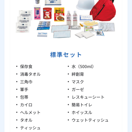
ルームエアコン
エコキュート
ハウスクリーニング
避難グッズ
防犯
その他サービス
標準セット
優待・割引サービス
保存食
水（500ml）
消毒タオル
絆創膏
ご利用規約
三角巾
マスク
軍手
ガーゼ
包帯
レスキューシート
カイロ
簡易トイレ
ヘルメット
ホイッスル
タオル
ウェットティッシュ
ティッシュ