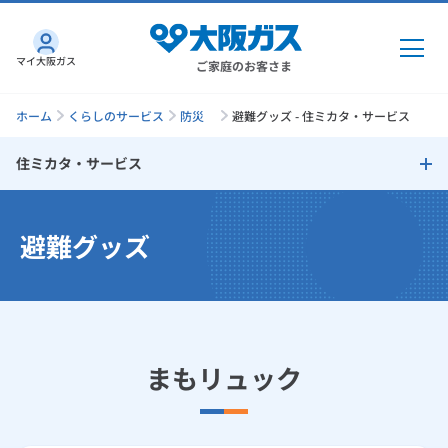
マイ大阪ガス
ご家庭のお客さま
ホーム
くらしのサービス
防災
避難グッズ - 住ミカタ・サービス
住ミカタ・サービス
ガス・電気
住ミカタ・サービス
避難グッズ
ガス・電気
トップ
インターネット
ガス機器修理
ガス
インターネット
トップ
水まわり修理
機器・修理
電気
ガス
トップ
まもリュック
さすガねっとのメリット
住まいの修理
機器・修理
トップ
くらしのサービス
GAS得プラン
電気
トップ
エアコン修理
料金プラン
機器
くらしのサービス
トップ