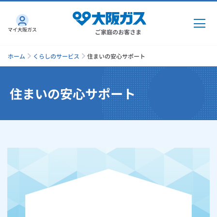
マイ大阪ガス
ご家庭のお客さま
ホーム
くらしのサービス
住まいの安心サポート
住まいの安心サポート
ガス・電気
ガス・電気
トップ
インターネット
ガス
インターネット
トップ
機器・修理
電気
ガス
トップ
さすガねっとのメリット
機器・修理
トップ
くらしのサービス
GAS得プラン
電気
トップ
料金プラン
機器
くらしのサービス
トップ