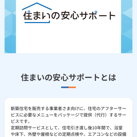
お手続き・サポート
まとめプラン紹介
一般料金
「大阪ガスの電気」が選ばれる理由
工事・開通までの流れ
修理
キッチン
使用開始
ガスと電気の
の申込
リフォーム・リノベーション
お手続き一覧
ショールーム
Daigasコラム
「大阪ガスの都市ガス」への切り替えについて
電気料金メニュー
使用中止
ガスと電気の
の申込
通信速度測定
定額サービス
バス・洗面
故障診断
ガスコンロ
安心・安全
リフォーム・リノベーション
トップ
お客さまサポート
お手続きから使用開始までの流れ
総合TOP
業務用・産業用のお客さま
企業情報
リビング・空調
エラーコード診断
らく得リース
ガス炊飯器
ガス給湯器
便利・おトク
住ミカタ・リフォーム
住ミカタ・サービス
お問い合わせ
まとめプラン紹介
機器・修理お申込み
太陽光発電余剰電力買取サービス
発電・省エネ
取扱説明書を探す
らく得保証
ガスオーブン
ガス温水浴室暖房乾燥機
ガスファンヒーター
リノベーション「マイリノ」
ホームセキュリティ
スマイLINK
簡単プラン診断
「カワック・ミストカワック」
住まいの安心サポートとは
お引越しの手続き
インターネットのお申込み
警報器・消火器
お近くのガスのお店
ほっ得定額
レンジフード
ガス温水床暖房「ヌック」
エネファーム
みるぴこ
FitDish
乾太くん
食器洗い乾燥機
取替用ガスコンセント
太陽光発電
ぴこぴこ・スマぴこ・けむぴこ
めちゃとクーポン
新築住宅を販売する事業者さま向けに、住宅のアフターサー
ガスコード
蓄電池
消火器
プリゼロ
ビスに必要なメニューをパッケージで提供（代行）するサー
ビスです。
定期訪問サービスとして、住宅引き渡し後10年間で、浴室
ガス栓の増設 プラスライン
スマイルーフ
関西おでかけ納税
や床下、外壁や屋根などの定期点検や、エアコンなどの設備