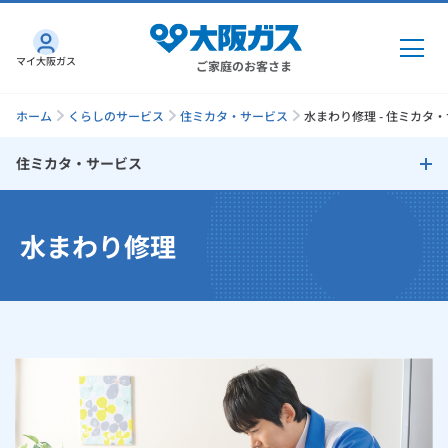
マイ大阪ガス
ご家庭のお客さま
ホーム
くらしのサービス
住ミカタ・サービス
水まわり修理 - 住ミカタ
住ミカタ・サービス
ガス・電気
住ミカタ・サービス
水まわり修理
ガス・電気
トップ
インターネット
ガス機器修理
ガス
インターネット
トップ
水まわり修理
機器・修理
電気
ガス
トップ
さすガねっとのメリット
住まいの修理
機器・修理
トップ
くらしのサービス
GAS得プラン
電気
トップ
エアコン修理
料金プラン
機器
くらしのサービス
トップ