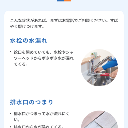
ルームエアコン
エコキュート
ハウスクリーニング
避難グッズ
こんな症状があれば、まずはお電話でご相談ください。すば
やく駆けつけます。
防犯
水栓の水漏れ
その他サービス
蛇口を閉めていても、水栓やシャ
ワーヘッドからポタポタ水が漏れ
優待・割引サービス
てくる。
ご利用規約
排水口のつまり
排水口がつまって水が流れにく
い。
排水口から水が溢れてくる。