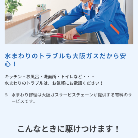
お手続き・サポート
まとめプラン紹介
一般料金
「大阪ガスの電気」が選ばれる理由
パソコン・IoT機器トラブル対応（通信駆けつけサービス）
工事・開通までの流れ
修理
キッチン
使用開始
ガスと電気の
の申込
リフォーム・リノベーション
お手続き一覧
ショールーム
Daigasコラム
「大阪ガスの都市ガス」への切り替えについて
電気料金メニュー
ダスキン 暮らし応援メニュー
使用中止
ガスと電気の
の申込
通信速度測定
定額サービス
バス・洗面
故障診断
ガスコンロ
安心・安全
リフォーム・リノベーション
トップ
お客さまサポート
お手続きから使用開始までの流れ
通信駆けつけサービスに関する注意事項
総合TOP
業務用・産業用のお客さま
企業情報
リビング・空調
エラーコード診断
らく得リース
ガス炊飯器
ガス給湯器
便利・おトク
住ミカタ・リフォーム
住ミカタ・サービス
お問い合わせ
まとめプラン紹介
水まわりのトラブルも大阪ガスだから安
機器・修理お申込み
住ミカタ・プラス
太陽光発電余剰電力買取サービス
発電・省エネ
取扱説明書を探す
らく得保証
ガスオーブン
ガス温水浴室暖房乾燥機
ガスファンヒーター
心！
リノベーション「マイリノ」
ホームセキュリティ
スマイLINK
簡単プラン診断
「カワック・ミストカワック」
住ミカタ・プラス 水まわりチェックに関する注意事項
キッチン・お風呂・洗面所・トイレなど・・・
お引越しの手続き
インターネットのお申込み
警報器・消火器
お近くのガスのお店
ほっ得定額
レンジフード
ガス温水床暖房「ヌック」
エネファーム
みるぴこ
FitDish
水まわりのトラブルは、お気軽にお電話ください！
乾太くん
住ミカタ・プラス お手入れサービスに関する注意事項
※
水まわり修理は大阪ガスサービスチェーンが提供する有料のサ
食器洗い乾燥機
取替用ガスコンセント
太陽光発電
ぴこぴこ・スマぴこ・けむぴこ
めちゃとクーポン
ービスです。
住ミカタ・プラス ガス機器チェックに関する注意事項
ガスコード
蓄電池
消火器
プリゼロ
住ミカタ・保証パック
こんなときに駆けつけます！
ガス栓の増設 プラスライン
スマイルーフ
関西おでかけ納税
防災