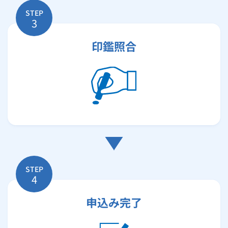
STEP
3
印鑑照合
STEP
4
申込み完了