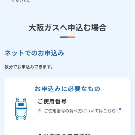
お手続き・サポート
ください。
まとめプラン紹介
一般料金
「大阪ガスの電気」が選ばれる理由
請求書（払込票）によるお支払い
工事・開通までの流れ
修理
キッチン
使用開始
ガスと電気の
の申込
リフォーム・リノベーション
お手続き一覧
ショールーム
Daigasコラム
「大阪ガスの都市ガス」への切り替えについて
電気料金メニュー
大阪ガスへ申込む場合
スマートフォンアプリによるお支払い
使用中止
ガスと電気の
の申込
通信速度測定
定額サービス
バス・洗面
故障診断
ガスコンロ
安心・安全
リフォーム・リノベーション
トップ
お客さまサポート
お手続きから使用開始までの流れ
お支払い窓口
総合TOP
業務用・産業用のお客さま
企業情報
リビング・空調
エラーコード診断
らく得リース
ガス炊飯器
ガス給湯器
便利・おトク
住ミカタ・リフォーム
住ミカタ・サービス
お問い合わせ
ネットでのお申込み
まとめプラン紹介
機器・修理お申込み
金融機関一覧
太陽光発電余剰電力買取サービス
発電・省エネ
取扱説明書を探す
らく得保証
ガスオーブン
ガス温水浴室暖房乾燥機
ガスファンヒーター
リノベーション「マイリノ」
ホームセキュリティ
スマイLINK
簡単プラン診断
数分でお申込みできます。
「カワック・ミストカワック」
お支払い期限について
お引越しの手続き
インターネットのお申込み
警報器・消火器
お近くのガスのお店
ほっ得定額
レンジフード
ガス温水床暖房「ヌック」
エネファーム
みるぴこ
FitDish
乾太くん
お申込みに必要なもの
支払証明書の発行について
食器洗い乾燥機
取替用ガスコンセント
太陽光発電
ぴこぴこ・スマぴこ・けむぴこ
めちゃとクーポン
ご使用番号
ご使用量のお知らせ（検針票）の見方
ガスコード
蓄電池
消火器
※
ご使用番号の調べ方については
こちら
プリゼロ
ガスのみご契約の場合
ガス栓の増設 プラスライン
スマイルーフ
関西おでかけ納税
ガス・電気をセットでご契約の場合