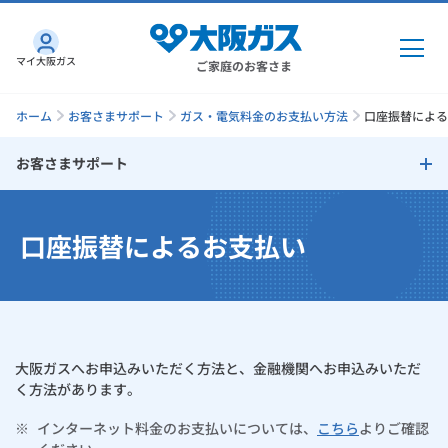
マイ大阪ガス
ご家庭のお客さま
ホーム
お客さまサポート
ガス・電気料金のお支払い方法
口座振替による
お客さまサポート
ガス・電気
お客さまサポート
口座振替によるお支払い
ガス・電気
トップ
インターネット
お支払い方法
ガス
インターネット
トップ
口座振替によるお支払い
機器・修理
電気
ガス
トップ
大阪ガスへお申込みいただく方法と、金融機関へお申込みいただ
さすガねっとのメリット
クレジットカードによるお支払い
機器・修理
トップ
くらしのサービス
く方法があります。
GAS得プラン
電気
トップ
クレジットカード払いに関しての注意事項
料金プラン
※
インターネット料金のお支払いについては、
こちら
よりご確認
機器
くらしのサービス
トップ