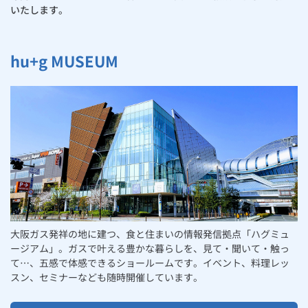
いたします。
ルームエアコン
エコキュート
ハウスクリーニング
hu+g MUSEUM
大阪ガス発祥の地に建つ、食と住まいの情報発信拠点「ハグミュ
ージアム」。ガスで叶える豊かな暮らしを、見て・聞いて・触っ
て…、五感で体感できるショールームです。イベント、料理レッ
スン、セミナーなども随時開催しています。