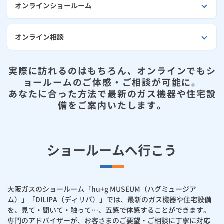
お手続き・サポート
まとめプラン紹介
オンラインショールーム
一般料金
「大阪ガスの電気」が選ばれる理由
工事・開通までの流れ
修理
キッチン
使用開始
ガスと電気の
の申込
リフォーム・リノベーション
お手続き一覧
オンライン相談
ショールーム
Daigasコラム
「大阪ガスの都市ガス」への切り替えについて
電気料金メニュー
使用中止
ガスと電気の
の申込
通信速度測定
定額サービス
バス・洗面
故障診断
ガスコンロ
安心・安全
リフォーム・リノベーション
トップ
お客さまサポート
お手続きから使用開始までの流れ
実際に訪れるのはもちろん、オンラインでもシ
総合TOP
業務用・産業用のお客さま
企業情報
リビング・空調
エラーコード診断
らく得リース
ガス炊飯器
ガス給湯器
便利・おトク
住ミカタ・リフォーム
住ミカタ・サービス
ョールームのご体感・ご相談が可能に。
お問い合わせ
まとめプラン紹介
機器・修理お申込み
あなたに合った方法で最新のガス機器や住宅設
太陽光発電余剰電力買取サービス
発電・省エネ
取扱説明書を探す
らく得保証
ガスオーブン
ガス温水浴室暖房乾燥機
ガスファンヒーター
備をご案内いたします。
リノベーション「マイリノ」
ホームセキュリティ
スマイLINK
簡単プラン診断
「カワック・ミストカワック」
お引越しの手続き
インターネットのお申込み
警報器・消火器
お近くのガスのお店
ほっ得定額
レンジフード
ガス温水床暖房「ヌック」
エネファーム
みるぴこ
FitDish
乾太くん
ショールームへ行こう
食器洗い乾燥機
取替用ガスコンセント
太陽光発電
ぴこぴこ・スマぴこ・けむぴこ
めちゃとクーポン
ガスコード
蓄電池
消火器
プリゼロ
大阪ガスのショールーム「hu+g MUSEUM（ハグミュージア
ム）」「DILIPA（ディリパ）」では、最新のガス機器や住宅設備
ガス栓の増設 プラスライン
スマイルーフ
を、見て・聞いて・触って…、五感で体感することができます。
関西おでかけ納税
専門のアドバイザーが、お客さまのご要望・ご相談に丁寧に対応