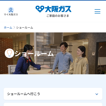
マイ大阪ガス
ご家庭のお客さま
ホーム
ショールーム
ガス・電気
ショールーム
ガス・電気
トップ
インターネット
ガス
インターネット
トップ
機器・修理
電気
ガス
トップ
さすガねっとのメリット
機器・修理
トップ
くらしのサービス
ショールームへ行こう
GAS得プラン
電気
トップ
料金プラン
機器
くらしのサービス
トップ