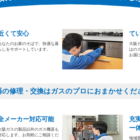
近くて安心
て
あなたのお家のそばで、快適な暮
大阪
らしをサポートしています。
はの
お届
器の修理・交換はガスのプロにおまかせくだ
全メーカー対応可能
充
ー
大阪ガスの製品以外のガス機器も
対応します。お気軽にご相談くだ
地域