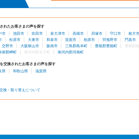
されたお客さまの声を探す
中市
池田市
吹田市
泉大津市
高槻市
貝塚市
守口市
枚方
市
松原市
大東市
和泉市
箕面市
柏原市
羽曳野市
門真市
交野市
大阪狭山市
阪南市
三島郡島本町
豊能郡豊能町
豊能郡
泉南郡岬町
南河内郡太子町
南河内郡河南町
を交換されたお客さまの声を探す
良県
和歌山県
滋賀県
交換・取り替えについて