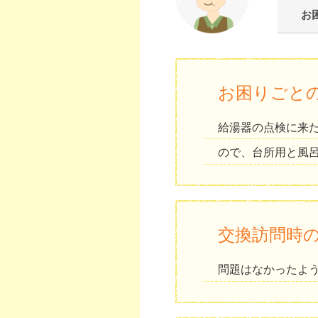
お
お困りごと
給湯器の点検に来
ので、台所用と風
交換訪問時
問題はなかったよ