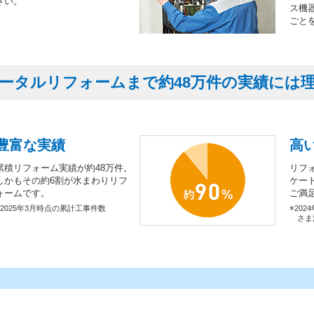
さい。
ス機
ごと
ータルリフォームまで約48万件の実績には
豊富な実績
高
累積リフォーム実績が約48万件。
リフ
しかもその約6割が水まわりリフ
ケー
ォームです。
ご満
※2025年3月時点の累計工事件数
※202
さま