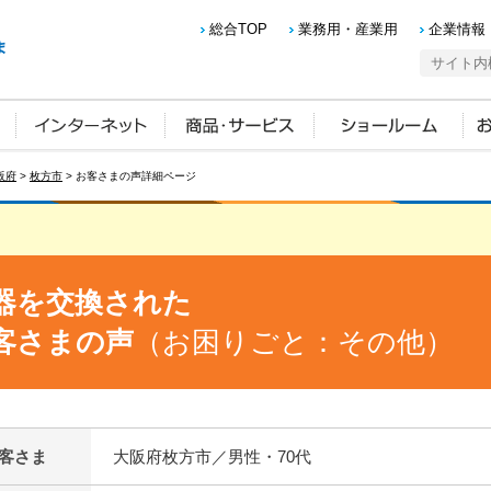
総合TOP
業務用・産業用
企業情報
阪府
>
枚方市
> お客さまの声詳細ページ
器を交換された
客さまの声
（お困りごと：その他）
客さま
大阪府枚方市／男性・70代