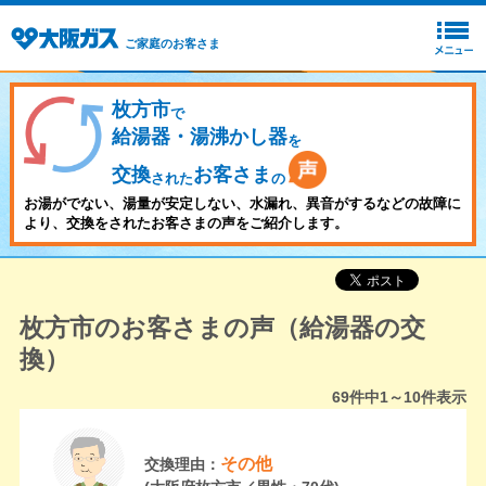
ご家庭のお客さま
枚方市
で
給湯器・湯沸かし器
を
交換
お客さま
された
の
お湯がでない、湯量が安定しない、水漏れ、異音がするなどの故障に
より、交換をされたお客さまの声をご紹介します。
枚方市のお客さまの声（給湯器の交
換）
69
件中
1～10
件表示
その他
交換理由：