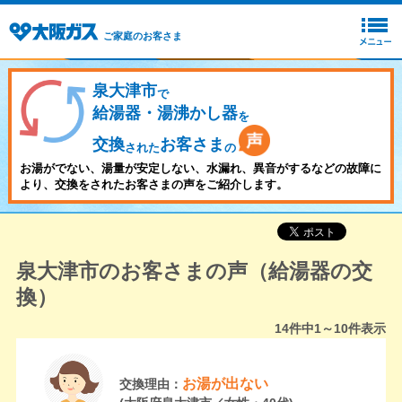
ご家庭のお客さま
泉大津市
で
給湯器・湯沸かし器
を
交換
お客さま
された
の
お湯がでない、湯量が安定しない、水漏れ、異音がするなどの故障に
より、交換をされたお客さまの声をご紹介します。
泉大津市のお客さまの声（給湯器の交
換）
14
件中
1～10
件表示
お湯が出ない
交換理由：