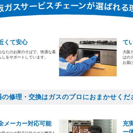
近くて安心
て
あなたのお家のそばで、快適な暮
大阪
らしをサポートしています。
はの
お届
器の修理・交換はガスのプロにおまかせくだ
全メーカー対応可能
充
ー