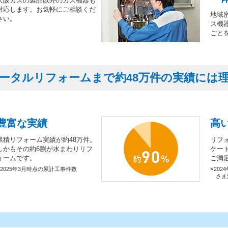
大阪ガスの製品以外のガス機器も
対応します。お気軽にご相談くだ
地域
さい。
ス機
ごと
ータルリフォームまで約48万件の実績には
豊富な実績
高
累積リフォーム実績が約48万件。
リフ
しかもその約6割が水まわりリフ
ケー
ォームです。
ご満
※2025年3月時点の累計工事件数
※202
さま