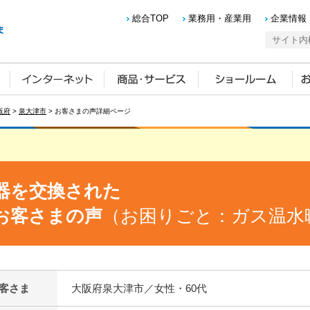
総合TOP
業務用・産業用
企業情報
阪府
>
泉大津市
> お客さまの声詳細ページ
器を交換された
お客さまの声
（お困りごと：ガス温水
客さま
大阪府泉大津市／女性・60代