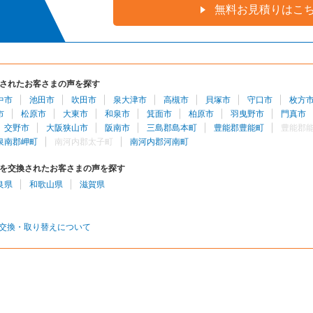
無料お見積りはこ
されたお客さまの声を探す
中市
池田市
吹田市
泉大津市
高槻市
貝塚市
守口市
枚方
市
松原市
大東市
和泉市
箕面市
柏原市
羽曳野市
門真市
交野市
大阪狭山市
阪南市
三島郡島本町
豊能郡豊能町
豊能郡
泉南郡岬町
南河内郡太子町
南河内郡河南町
を交換されたお客さまの声を探す
良県
和歌山県
滋賀県
交換・取り替えについて