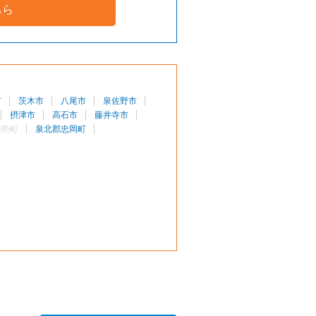
ちら
市
茨木市
八尾市
泉佐野市
摂津市
高石市
藤井寺市
能勢町
泉北郡忠岡町