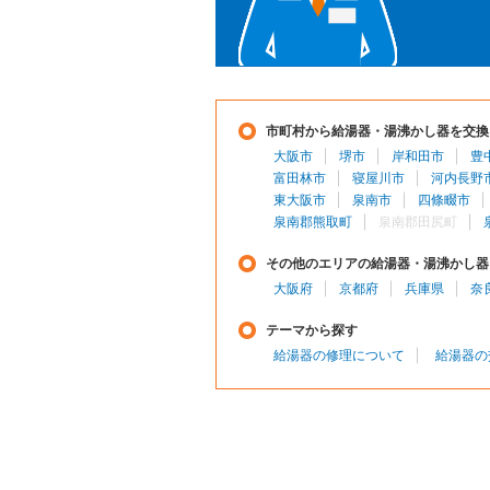
市町村から給湯器・湯沸かし器を交換
大阪市
堺市
岸和田市
豊
富田林市
寝屋川市
河内長野
東大阪市
泉南市
四條畷市
泉南郡熊取町
泉南郡田尻町
その他のエリアの給湯器・湯沸かし器
大阪府
京都府
兵庫県
奈
テーマから探す
給湯器の修理について
給湯器の