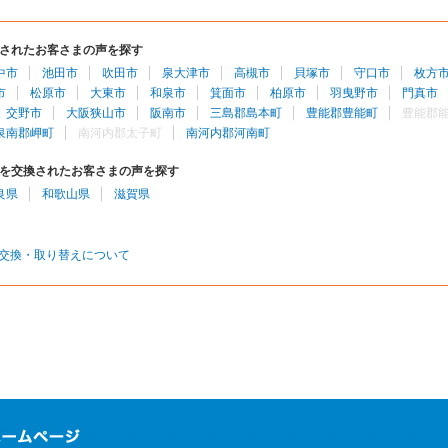
されたお客さまの声を探す
中市
池田市
吹田市
泉大津市
高槻市
貝塚市
守口市
枚方
市
松原市
大東市
和泉市
箕面市
柏原市
羽曳野市
門真市
交野市
大阪狭山市
阪南市
三島郡島本町
豊能郡豊能町
豊能郡
泉南郡岬町
南河内郡太子町
南河内郡河南町
を交換されたお客さまの声を探す
良県
和歌山県
滋賀県
交換・取り替えについて