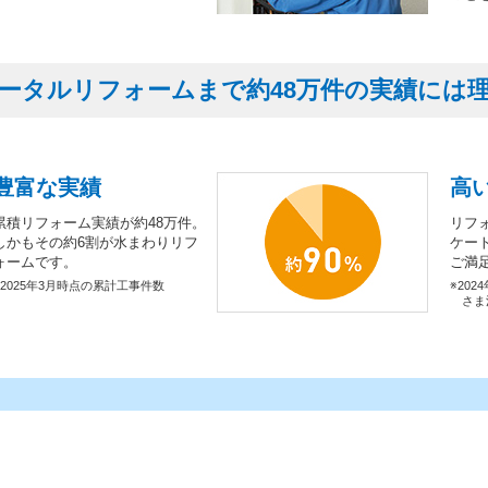
ータルリフォームまで約48万件の実績には
豊富な実績
高
累積リフォーム実績が約48万件。
リフ
しかもその約6割が水まわりリフ
ケー
ォームです。
ご満
※2025年3月時点の累計工事件数
※202
さま