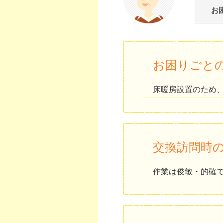
お
お困りごと
床暖房設置のため
交換訪問時
作業は俊敏・的確