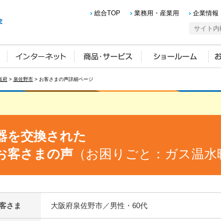
総合TOP
業務用・産業用
企業情報
阪府
>
泉佐野市
> お客さまの声詳細ページ
器を交換された
お客さまの声
（お困りごと：ガス温水
客さま
大阪府泉佐野市／男性・60代