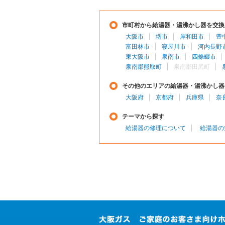
市町村から給湯器・湯沸かし器を交換
大阪市
堺市
岸和田市
豊
富田林市
寝屋川市
河内長野
東大阪市
泉南市
四條畷市
泉南郡熊取町
泉南郡田尻町
その他のエリアの給湯器・湯沸かし器
大阪府
京都府
兵庫県
奈
テーマから探す
給湯器の修理について
給湯器の