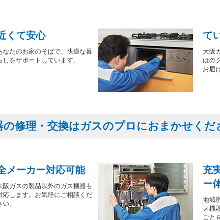
近くて安心
て
あなたのお家のそばで、快適な暮
大阪
らしをサポートしています。
はの
お届
器の修理・交換はガスのプロにおまかせくだ
全メーカー対応可能
充
ー
大阪ガスの製品以外のガス機器も
対応します。お気軽にご相談くだ
地域
さい。
ス機
ごと