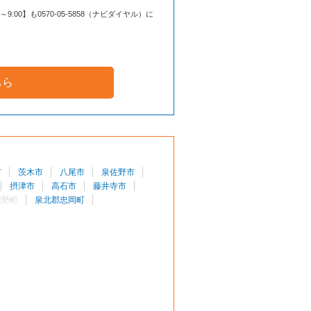
00】も0570-05-5858（ナビダイヤル）に
ちら
市
茨木市
八尾市
泉佐野市
摂津市
高石市
藤井寺市
能勢町
泉北郡忠岡町