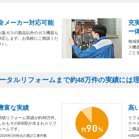
全メーカー対応可能
充
ー
大阪ガスの製品以外のガス機器も
対応します。お気軽にご相談くだ
地域
さい。
ス機
ごと
ータルリフォームまで約48万件の実績には
豊富な実績
高
累積リフォーム実績が約48万件。
リフ
しかもその約6割が水まわりリフ
ケー
ォームです。
ご満
※2025年3月時点の累計工事件数
※202