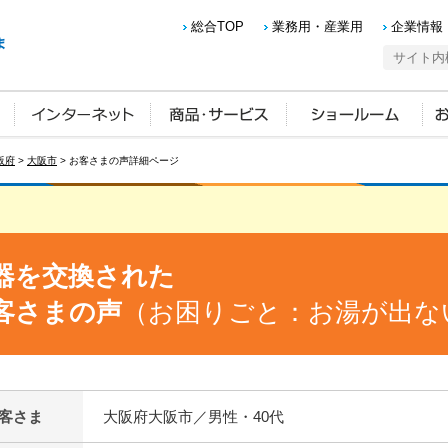
総合TOP
業務用・産業用
企業情報
阪府
>
大阪市
> お客さまの声詳細ページ
器を交換された
客さまの声
（お困りごと：お湯が出な
客さま
大阪府大阪市／男性・40代