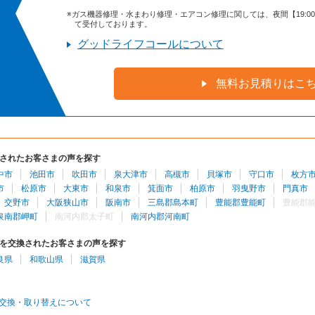
※ガス機器修理・水まわり修理・エアコン修理に関しては、夜間【19:00～9:
て受付しております。
グッドライフコールについて
無料お見積りはこ
されたお客さまの声を探す
中市
池田市
吹田市
泉大津市
高槻市
貝塚市
守口市
枚方
市
松原市
大東市
和泉市
箕面市
柏原市
羽曳野市
門真市
交野市
大阪狭山市
阪南市
三島郡島本町
豊能郡豊能町
豊能郡
泉南郡岬町
南河内郡太子町
南河内郡河南町
を交換されたお客さまの声を探す
良県
和歌山県
滋賀県
交換・取り替えについて