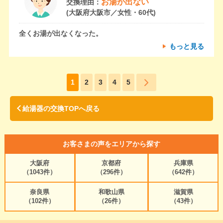
お湯が出ない
交換理由：
(大阪府大阪市／女性・60代)
全くお湯が出なくなった。
もっと見る
1
2
3
4
5
給湯器の交換TOPへ戻る
お客さまの声をエリアから探す
大阪府
京都府
兵庫県
（1043件）
（296件）
（642件）
奈良県
和歌山県
滋賀県
（102件）
（26件）
（43件）