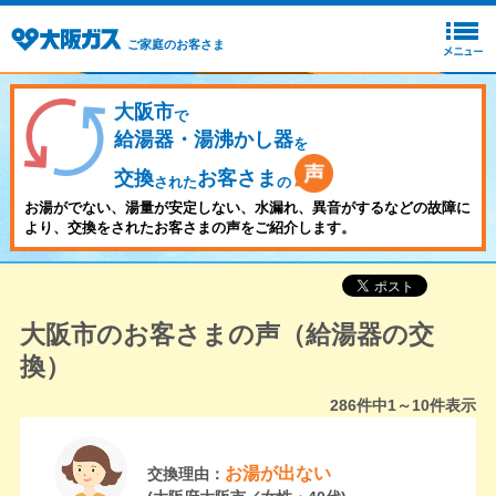
ご家庭のお客さま
大阪市
で
給湯器・湯沸かし器
を
交換
お客さま
された
の
お湯がでない、湯量が安定しない、水漏れ、異音がするなどの故障に
より、交換をされたお客さまの声をご紹介します。
大阪市のお客さまの声（給湯器の交
換）
286
件中
1～10
件表示
お湯が出ない
交換理由：