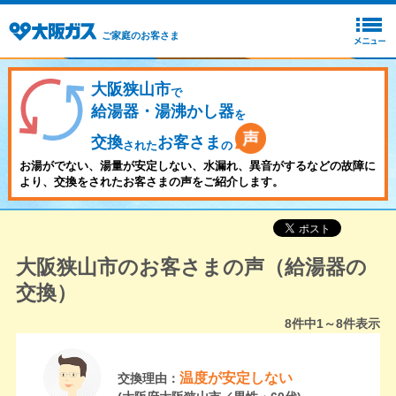
ご家庭のお客さま
大阪狭山市
で
給湯器・湯沸かし器
を
交換
お客さま
された
の
お湯がでない、湯量が安定しない、水漏れ、異音がするなどの故障に
より、交換をされたお客さまの声をご紹介します。
大阪狭山市のお客さまの声（給湯器の
交換）
8
件中
1～8
件表示
温度が安定しない
交換理由：