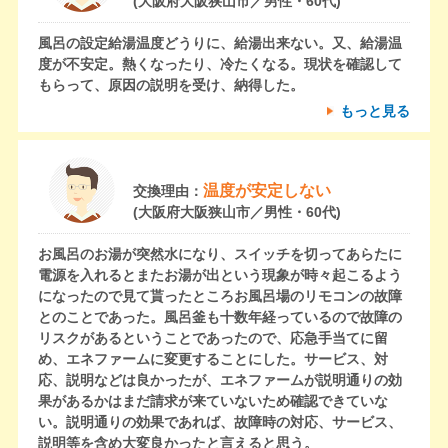
(大阪府大阪狭山市／男性・60代)
風呂の設定給湯温度どうりに、給湯出来ない。又、給湯温
度が不安定。熱くなったり、冷たくなる。現状を確認して
もらって、原因の説明を受け、納得した。
もっと見る
温度が安定しない
交換理由：
(大阪府大阪狭山市／男性・60代)
お風呂のお湯が突然水になり、スイッチを切ってあらたに
電源を入れるとまたお湯が出という現象が時々起こるよう
になったので見て貰ったところお風呂場のリモコンの故障
とのことであった。風呂釜も十数年経っているので故障の
リスクがあるということであったので、応急手当てに留
め、エネファームに変更することにした。サービス、対
応、説明などは良かったが、エネファームが説明通りの効
果があるかはまだ請求が来ていないため確認できていな
い。説明通りの効果であれば、故障時の対応、サービス、
説明等を含め大変良かったと言えると思う。