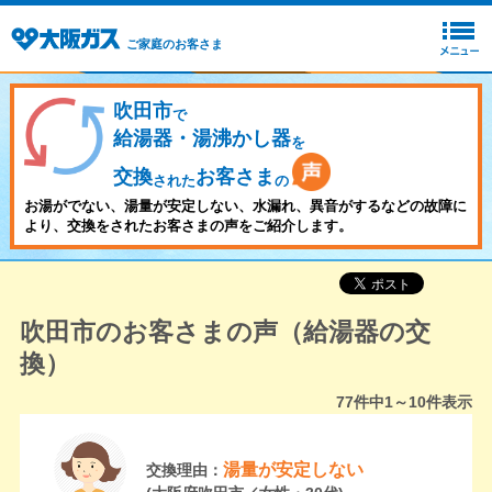
ご家庭のお客さま
吹田市
で
給湯器・湯沸かし器
を
交換
お客さま
された
の
お湯がでない、湯量が安定しない、水漏れ、異音がするなどの故障に
より、交換をされたお客さまの声をご紹介します。
吹田市のお客さまの声（給湯器の交
換）
77
件中
1～10
件表示
湯量が安定しない
交換理由：