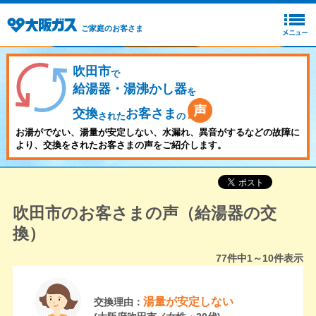
ご家庭のお客さま
吹田市
で
給湯器・湯沸かし器
を
交換
お客さま
された
の
お湯がでない、湯量が安定しない、水漏れ、異音がするなどの故障に
より、交換をされたお客さまの声をご紹介します。
吹田市のお客さまの声（給湯器の交
換）
77
件中
1～10
件表示
湯量が安定しない
交換理由：