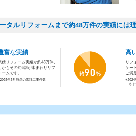
ータルリフォームまで約48万件の実績には
豊富な実績
高
累積リフォーム実績が約48万件。
リフ
しかもその約6割が水まわりリフ
ケー
ォームです。
ご満
※2025年3月時点の累計工事件数
※202
さま