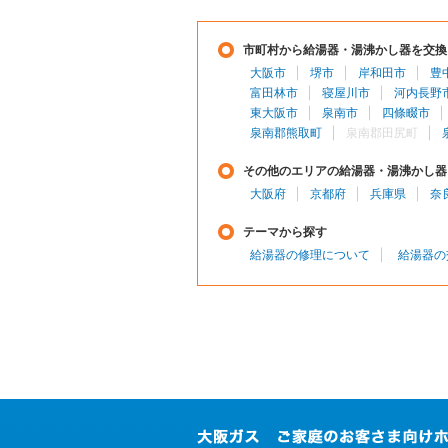
市町村から給湯器・湯沸かし器を交換
大阪市
堺市
岸和田市
豊
富田林市
寝屋川市
河内長野
東大阪市
泉南市
四條畷市
泉南郡熊取町
泉南郡田尻町
その他のエリアの給湯器・湯沸かし器
大阪府
京都府
兵庫県
奈
テーマから探す
給湯器の修理について
給湯器の