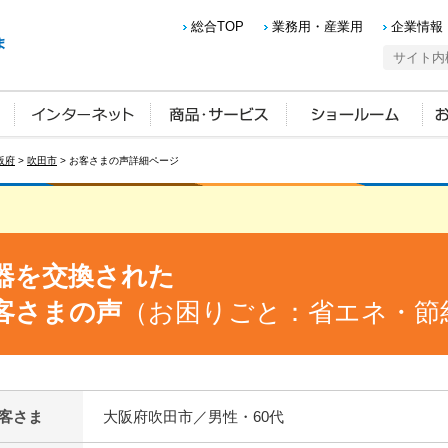
総合TOP
業務用・産業用
企業情報
阪府
>
吹田市
> お客さまの声詳細ページ
器を交換された
客さまの声
（お困りごと：省エネ・節
客さま
大阪府吹田市／男性・60代