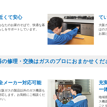
近くて安心
て
あなたのお家のそばで、快適な暮
大阪
らしをサポートしています。
はの
お届
器の修理・交換はガスのプロにおまかせくだ
全メーカー対応可能
充
ー
大阪ガスの製品以外のガス機器も
対応します。お気軽にご相談くだ
地域
さい。
ス機
ごと