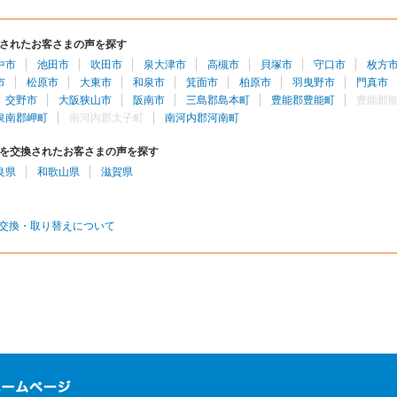
されたお客さまの声を探す
中市
池田市
吹田市
泉大津市
高槻市
貝塚市
守口市
枚方
市
松原市
大東市
和泉市
箕面市
柏原市
羽曳野市
門真市
交野市
大阪狭山市
阪南市
三島郡島本町
豊能郡豊能町
豊能郡
泉南郡岬町
南河内郡太子町
南河内郡河南町
を交換されたお客さまの声を探す
良県
和歌山県
滋賀県
交換・取り替えについて