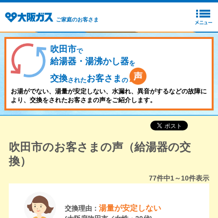
ご家庭のお客さま
吹田市
で
給湯器・湯沸かし器
を
交換
お客さま
された
の
お湯がでない、湯量が安定しない、水漏れ、異音がするなどの故障に
より、交換をされたお客さまの声をご紹介します。
吹田市のお客さまの声（給湯器の交
換）
77
件中
1～10
件表示
湯量が安定しない
交換理由：