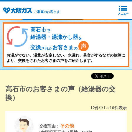
ご家庭のお客さま
高石市
で
給湯器・湯沸かし器
を
交換
お客さま
された
の
お湯がでない、湯量が安定しない、水漏れ、異音がするなどの故障に
より、交換をされたお客さまの声をご紹介します。
高石市のお客さまの声（給湯器の交
換）
12
件中
1～10
件表示
その他
交換理由：