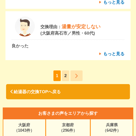
もっと見る
湯量が安定しない
交換理由：
(大阪府高石市／男性・60代)
良かった
もっと見る
1
2
給湯器の交換TOPへ戻る
お客さまの声をエリアから探す
大阪府
京都府
兵庫県
（1043件）
（296件）
（642件）