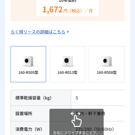
1,672
ルームエアコン
エコキュート
ハウスクリーニング
円（税込）／月
らく得リースの詳細はこちら
160-R505型
160-R013型
160-R508型
標準乾燥容量（kg）
5
設置場所
屋内・軒下兼用
消費電力（W）
235/290（50/60Hz）
左右にスワイプすることで、