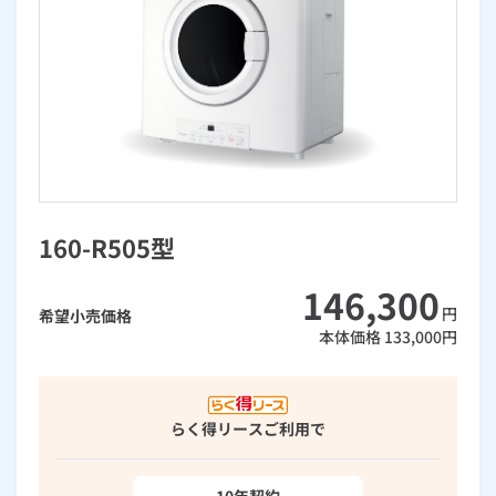
お手続き・サポート
まとめプラン紹介
一般料金
「大阪ガスの電気」が選ばれる理由
工事・開通までの流れ
修理
キッチン
使用開始
ガスと電気の
の申込
リフォーム・リノベーション
お手続き一覧
ショールーム
Daigasコラム
「大阪ガスの都市ガス」への切り替えについて
電気料金メニュー
使用中止
ガスと電気の
の申込
通信速度測定
定額サービス
バス・洗面
故障診断
ガスコンロ
安心・安全
リフォーム・リノベーション
トップ
お客さまサポート
お手続きから使用開始までの流れ
総合TOP
業務用・産業用のお客さま
企業情報
リビング・空調
エラーコード診断
らく得リース
ガス炊飯器
ガス給湯器
便利・おトク
住ミカタ・リフォーム
住ミカタ・サービス
お問い合わせ
まとめプラン紹介
機器・修理お申込み
太陽光発電余剰電力買取サービス
発電・省エネ
取扱説明書を探す
らく得保証
ガスオーブン
ガス温水浴室暖房乾燥機
ガスファンヒーター
リノベーション「マイリノ」
ホームセキュリティ
スマイLINK
簡単プラン診断
160-R505型
「カワック・ミストカワック」
お引越しの手続き
インターネットのお申込み
警報器・消火器
お近くのガスのお店
ほっ得定額
レンジフード
ガス温水床暖房「ヌック」
エネファーム
146,300
みるぴこ
FitDish
乾太くん
円
希望小売価格
本体価格
133,000
円
食器洗い乾燥機
取替用ガスコンセント
太陽光発電
ぴこぴこ・スマぴこ・けむぴこ
めちゃとクーポン
ガスコード
蓄電池
消火器
プリゼロ
らく得リース
ご利用で
ガス栓の増設 プラスライン
スマイルーフ
関西おでかけ納税
10年契約