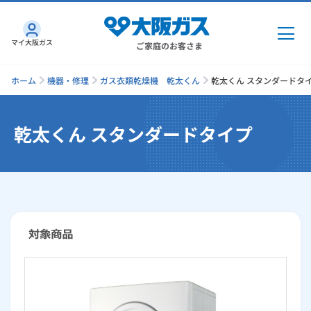
マイ大阪ガス
ご家庭のお客さま
ホーム
機器・修理
ガス衣類乾燥機 乾太くん
乾太くん スタンダードタ
乾太くん スタンダードタイプ
ガス・電気
ガス・電気
トップ
インターネット
ガス
インターネット
トップ
機器・修理
電気
ガス
トップ
さすガねっとのメリット
機器・修理
トップ
くらしのサービス
GAS得プラン
電気
トップ
料金プラン
機器
くらしのサービス
トップ