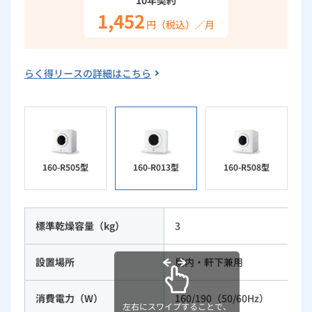
1,452
ルームエアコン
エコキュート
ハウスクリーニング
円（税込）／月
らく得リースの詳細はこちら
160-R505型
160-R013型
160-R508型
標準乾燥容量（kg）
3
設置場所
屋内・軒下兼用
消費電力（W）
160/190（50/60Hz）
左右にスワイプすることで、