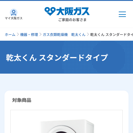
マイ大阪ガス
ご家庭のお客さま
ホーム
機器・修理
ガス衣類乾燥機 乾太くん
乾太くん スタンダードタ
乾太くん スタンダードタイプ
ガス・電気
ガス・電気
トップ
インターネット
ガス
インターネット
トップ
機器・修理
電気
ガス
トップ
さすガねっとのメリット
機器・修理
トップ
くらしのサービス
GAS得プラン
電気
トップ
料金プラン
機器
くらしのサービス
トップ