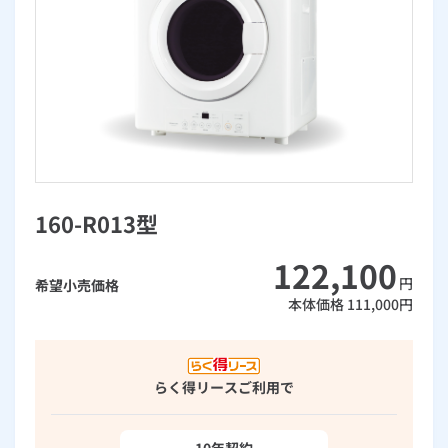
お手続き・サポート
まとめプラン紹介
一般料金
「大阪ガスの電気」が選ばれる理由
工事・開通までの流れ
修理
キッチン
使用開始
ガスと電気の
の申込
リフォーム・リノベーション
お手続き一覧
ショールーム
Daigasコラム
「大阪ガスの都市ガス」への切り替えについて
電気料金メニュー
使用中止
ガスと電気の
の申込
通信速度測定
定額サービス
バス・洗面
故障診断
ガスコンロ
安心・安全
リフォーム・リノベーション
トップ
お客さまサポート
お手続きから使用開始までの流れ
総合TOP
業務用・産業用のお客さま
企業情報
リビング・空調
エラーコード診断
らく得リース
ガス炊飯器
ガス給湯器
便利・おトク
住ミカタ・リフォーム
住ミカタ・サービス
お問い合わせ
まとめプラン紹介
機器・修理お申込み
太陽光発電余剰電力買取サービス
発電・省エネ
取扱説明書を探す
らく得保証
ガスオーブン
ガス温水浴室暖房乾燥機
ガスファンヒーター
リノベーション「マイリノ」
ホームセキュリティ
スマイLINK
簡単プラン診断
160-R013型
「カワック・ミストカワック」
お引越しの手続き
インターネットのお申込み
警報器・消火器
お近くのガスのお店
ほっ得定額
レンジフード
ガス温水床暖房「ヌック」
エネファーム
122,100
みるぴこ
FitDish
乾太くん
円
希望小売価格
本体価格
111,000
円
食器洗い乾燥機
取替用ガスコンセント
太陽光発電
ぴこぴこ・スマぴこ・けむぴこ
めちゃとクーポン
ガスコード
蓄電池
消火器
プリゼロ
らく得リース
ご利用で
ガス栓の増設 プラスライン
スマイルーフ
関西おでかけ納税
10年契約