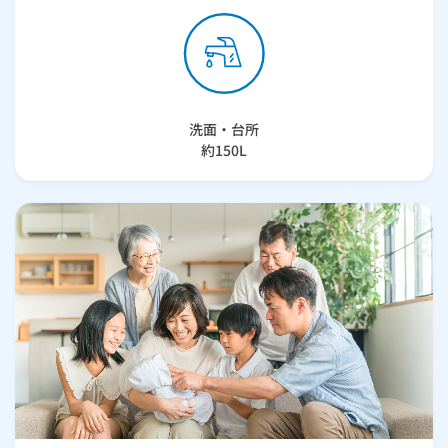
洗面・台所
約150L