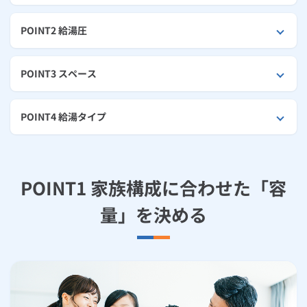
お手続き・サポート
まとめプラン紹介
一般料金
「大阪ガスの電気」が選ばれる理由
エコキュートのエラーコード
工事・開通までの流れ
修理
キッチン
使用開始
ガスと電気の
の申込
POINT2 給湯圧
リフォーム・リノベーション
お手続き一覧
ショールーム
Daigasコラム
「大阪ガスの都市ガス」への切り替えについて
電気料金メニュー
交換工事について
使用中止
ガスと電気の
の申込
通信速度測定
定額サービス
バス・洗面
故障診断
ガスコンロ
安心・安全
リフォーム・リノベーション
トップ
POINT3 スペース
お客さまサポート
お手続きから使用開始までの流れ
後継機種検索
総合TOP
業務用・産業用のお客さま
企業情報
リビング・空調
エラーコード診断
らく得リース
ガス炊飯器
ガス給湯器
便利・おトク
住ミカタ・リフォーム
住ミカタ・サービス
お問い合わせ
POINT4 給湯タイプ
まとめプラン紹介
機器・修理お申込み
太陽光発電余剰電力買取サービス
発電・省エネ
取扱説明書を探す
らく得保証
ガスオーブン
ガス温水浴室暖房乾燥機
ガスファンヒーター
リノベーション「マイリノ」
ホームセキュリティ
スマイLINK
簡単プラン診断
「カワック・ミストカワック」
お引越しの手続き
インターネットのお申込み
警報器・消火器
お近くのガスのお店
ほっ得定額
レンジフード
ガス温水床暖房「ヌック」
エネファーム
みるぴこ
FitDish
POINT1 家族構成に合わせた「容
乾太くん
量」を決める
食器洗い乾燥機
取替用ガスコンセント
太陽光発電
ぴこぴこ・スマぴこ・けむぴこ
めちゃとクーポン
ガスコード
蓄電池
消火器
プリゼロ
ガス栓の増設 プラスライン
スマイルーフ
関西おでかけ納税