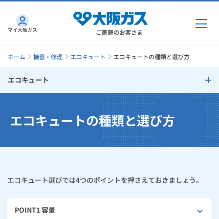
マイ大阪ガス
ご家庭のお客さま
ホーム
機器・修理
エコキュート
エコキュートの種類と選び方
エコキュート
ガス・電気
エコキュート
エコキュートの種類と選び方
ガス・電気
トップ
インターネット
エコキュートの種類と選び方
ガス
インターネット
トップ
エコキュートの寿命と交換時期
機器・修理
電気
ガス
トップ
エコキュート選びでは4つのポイントを押さえておきましょう。
さすガねっとのメリット
エコキュートの故障・予防ケア
機器・修理
トップ
くらしのサービス
GAS得プラン
電気
トップ
エコキュートの修理
料金プラン
POINT1 容量
機器
くらしのサービス
トップ