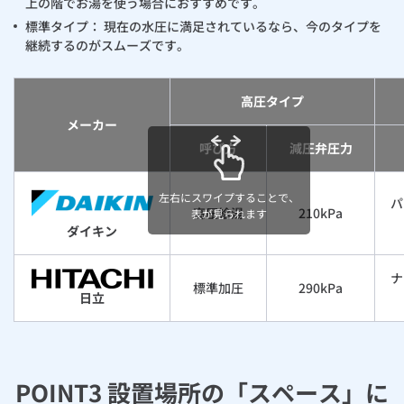
上の階でお湯を使う場合におすすめです。
標準タイプ： 現在の水圧に満足されているなら、今のタイプを
継続するのがスムーズです。
高圧タイプ
メーカー
呼び方
減圧弁圧力
左右にスワイプすることで、
パ
高圧給湯
210kPa
表が見られます
ダイキン
ナ
標準加圧
290kPa
日立
POINT3 設置場所の「スペース」に