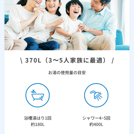
ルームエアコン
エコキュート
ハウスクリーニング
\ 370L（3〜5人家族に最適） /
お湯の使用量の目安
浴槽湯はり1回
シャワー4~5回
約180L
約400L