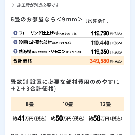
※
施工費が別途必要です
6畳のお部屋なら＜9mm＞
［試算条件］
畳数別 設置に必要な部材費用のめやす(1
＋2＋3合計価格)