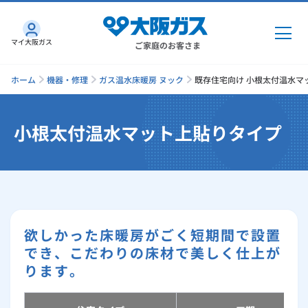
マイ大阪ガス
ご家庭のお客さま
ホーム
機器・修理
ガス温水床暖房 ヌック
既存住宅向け 小根太付温水マッ
小根太付温水マット上貼りタイプ
ガス・電気
ガス・電気
トップ
インターネット
ガス
インターネット
トップ
機器・修理
欲しかった床暖房がごく短期間で設置
でき、こだわりの床材で美しく仕上が
電気
ガス
トップ
さすガねっとのメリット
機器・修理
トップ
くらしのサービス
ります。
GAS得プラン
電気
トップ
料金プラン
機器
くらしのサービス
トップ