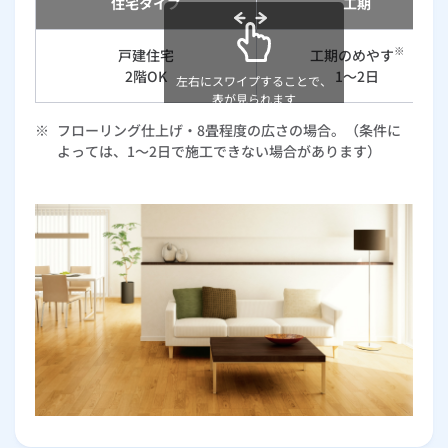
お手続き・サポート
住宅タイプ
工期
まとめプラン紹介
一般料金
「大阪ガスの電気」が選ばれる理由
工事・開通までの流れ
修理
キッチン
使用開始
ガスと電気の
の申込
リフォーム・リノベーション
※
戸建住宅
工期のめやす
お手続き一覧
2階OK
1～2日
ショールーム
Daigasコラム
「大阪ガスの都市ガス」への切り替えについて
電気料金メニュー
使用中止
ガスと電気の
の申込
左右にスワイプすることで、
通信速度測定
定額サービス
バス・洗面
故障診断
ガスコンロ
表が見られます
安心・安全
リフォーム・リノベーション
トップ
お客さまサポート
※
フローリング仕上げ・8畳程度の広さの場合。（条件に
お手続きから使用開始までの流れ
総合TOP
業務用・産業用のお客さま
企業情報
リビング・空調
エラーコード診断
らく得リース
ガス炊飯器
ガス給湯器
よっては、1～2日で施工できない場合があります）
便利・おトク
住ミカタ・リフォーム
住ミカタ・サービス
お問い合わせ
まとめプラン紹介
機器・修理お申込み
太陽光発電余剰電力買取サービス
発電・省エネ
取扱説明書を探す
らく得保証
ガスオーブン
ガス温水浴室暖房乾燥機
ガスファンヒーター
リノベーション「マイリノ」
ホームセキュリティ
スマイLINK
簡単プラン診断
「カワック・ミストカワック」
お引越しの手続き
インターネットのお申込み
警報器・消火器
お近くのガスのお店
ほっ得定額
レンジフード
ガス温水床暖房「ヌック」
エネファーム
みるぴこ
FitDish
乾太くん
食器洗い乾燥機
取替用ガスコンセント
太陽光発電
ぴこぴこ・スマぴこ・けむぴこ
めちゃとクーポン
ガスコード
蓄電池
消火器
プリゼロ
ガス栓の増設 プラスライン
スマイルーフ
関西おでかけ納税