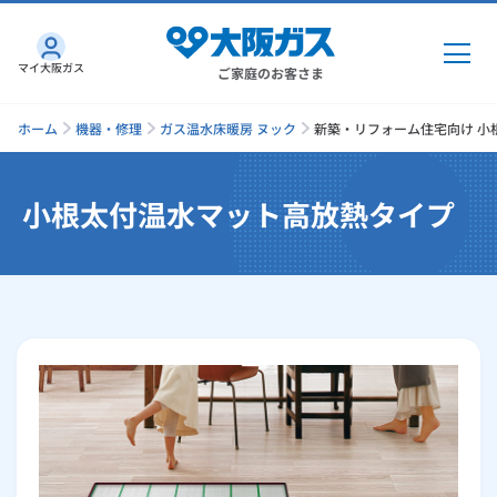
マイ大阪ガス
ご家庭のお客さま
ホーム
機器・修理
ガス温水床暖房 ヌック
新築・リフォーム住宅向け 小根
小根太付温水マット高放熱タイプ
ガス・電気
ガス・電気
トップ
インターネット
ガス
インターネット
トップ
機器・修理
電気
ガス
トップ
さすガねっとのメリット
機器・修理
トップ
くらしのサービス
GAS得プラン
電気
トップ
料金プラン
機器
くらしのサービス
トップ