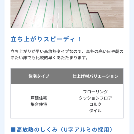
お手続き・サポート
まとめプラン紹介
一般料金
「大阪ガスの電気」が選ばれる理由
工事・開通までの流れ
修理
キッチン
使用開始
ガスと電気の
の申込
リフォーム・リノベーション
お手続き一覧
ショールーム
Daigasコラム
「大阪ガスの都市ガス」への切り替えについて
電気料金メニュー
使用中止
ガスと電気の
の申込
通信速度測定
定額サービス
バス・洗面
故障診断
ガスコンロ
安心・安全
リフォーム・リノベーション
トップ
お客さまサポート
立ち上がりスピーディ！
お手続きから使用開始までの流れ
総合TOP
業務用・産業用のお客さま
企業情報
リビング・空調
エラーコード診断
らく得リース
ガス炊飯器
ガス給湯器
便利・おトク
住ミカタ・リフォーム
住ミカタ・サービス
お問い合わせ
立ち上がりが早い高放熱タイプなので、真冬の寒い日や朝の
まとめプラン紹介
機器・修理お申込み
太陽光発電余剰電力買取サービス
冷たい床でも比較的早くあたたまります。
発電・省エネ
取扱説明書を探す
らく得保証
ガスオーブン
ガス温水浴室暖房乾燥機
ガスファンヒーター
リノベーション「マイリノ」
ホームセキュリティ
スマイLINK
簡単プラン診断
「カワック・ミストカワック」
お引越しの手続き
住宅タイプ
仕上げ材バリエーション
インターネットのお申込み
警報器・消火器
お近くのガスのお店
ほっ得定額
レンジフード
ガス温水床暖房「ヌック」
エネファーム
みるぴこ
FitDish
乾太くん
フローリング
食器洗い乾燥機
取替用ガスコンセント
太陽光発電
ぴこぴこ・スマぴこ・けむぴこ
めちゃとクーポン
戸建住宅
クッションフロア
集合住宅
コルク
ガスコード
蓄電池
消火器
タイル
プリゼロ
ガス栓の増設 プラスライン
スマイルーフ
関西おでかけ納税
■高放熱のしくみ（U字アルミの採用）