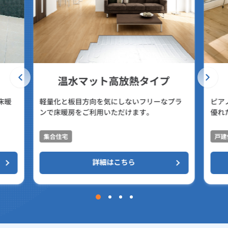
温水マット高放熱タイプ
床暖
軽量化と板目方向を気にしないフリーなプラ
ピア
ンで床暖房をご利用いただけます。
優れ
集合住宅
戸建
詳細はこちら