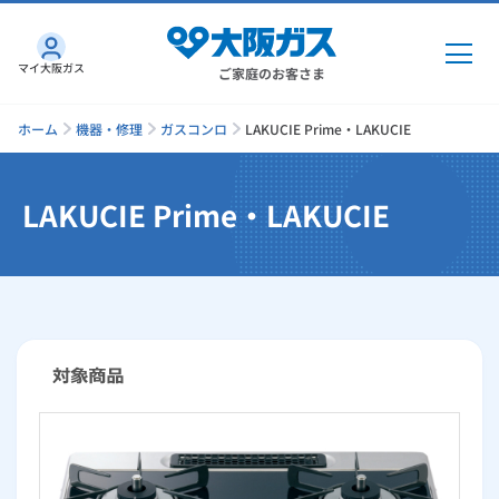
マイ大阪ガス
ご家庭のお客さま
ホーム
機器・修理
ガスコンロ
LAKUCIE Prime・LAKUCIE
LAKUCIE Prime・LAKUCIE
ガス・電気
ガス・電気
トップ
インターネット
ガス
インターネット
トップ
機器・修理
電気
ガス
トップ
さすガねっとのメリット
機器・修理
トップ
くらしのサービス
GAS得プラン
電気
トップ
料金プラン
機器
くらしのサービス
トップ