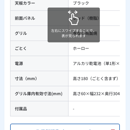
天板カラー
ブラック
前面パネル
レッド（樹脂）
左右にスワイプすることで、
グリル
水なし両面焼
表が見られます
ごとく
ホーロー
電源
アルカリ乾電池（単1形×2）
寸法（mm）
高さ180（ごとく含まず）×幅5
グリル庫内有効寸法(mm)
高さ60×幅232×奥行304
付属品
-