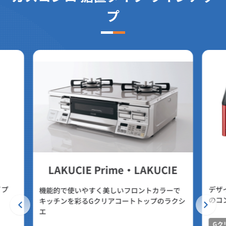
プ
LAKUCIE Prime・LAKUCIE
イプ
デザ
機能的で使いやすく美しいフロントカラーで
のコ
キッチンを彩るGクリアコートトップのラクシ
エ
Gク