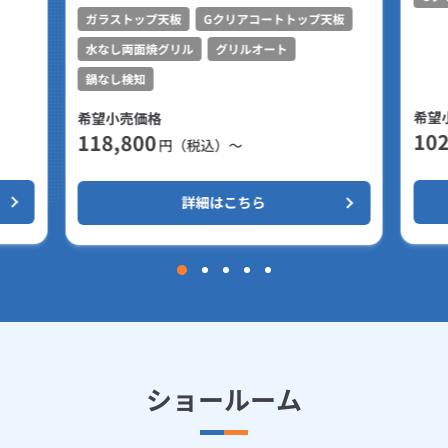
ガラストップ天板
Gクリアコートトップ天板
水なし両面焼グリル
グリルオート
鍋なし検知
希望
希望小売価格
102
118,800
円（税込）～
詳細はこちら
ショールーム