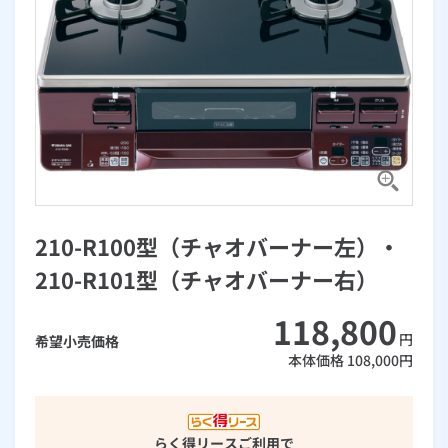
お手続き・サポート
まとめプラン紹介
一般料金
「大阪ガスの電気」が選ばれる理由
工事・開通までの流れ
修理
キッチン
使用開始
ガスと電気の
の申込
リフォーム・リノベーション
お手続き一覧
ショールーム
Daigasコラム
「大阪ガスの都市ガス」への切り替えについて
電気料金メニュー
使用中止
ガスと電気の
の申込
通信速度測定
定額サービス
バス・洗面
故障診断
ガスコンロ
安心・安全
リフォーム・リノベーション
トップ
お客さまサポート
お手続きから使用開始までの流れ
総合TOP
業務用・産業用のお客さま
企業情報
リビング・空調
エラーコード診断
らく得リース
ガス炊飯器
ガス給湯器
便利・おトク
住ミカタ・リフォーム
住ミカタ・サービス
お問い合わせ
まとめプラン紹介
機器・修理お申込み
太陽光発電余剰電力買取サービス
発電・省エネ
取扱説明書を探す
らく得保証
ガスオーブン
ガス温水浴室暖房乾燥機
ガスファンヒーター
リノベーション「マイリノ」
ホームセキュリティ
スマイLINK
簡単プラン診断
「カワック・ミストカワック」
210-R100型（チャオバーナー左）・
お引越しの手続き
インターネットのお申込み
警報器・消火器
お近くのガスのお店
ほっ得定額
レンジフード
ガス温水床暖房「ヌック」
エネファーム
みるぴこ
FitDish
210-R101型（チャオバーナー右）
乾太くん
食器洗い乾燥機
取替用ガスコンセント
太陽光発電
ぴこぴこ・スマぴこ・けむぴこ
めちゃとクーポン
118,800
円
希望小売価格
本体価格
108,000
円
ガスコード
蓄電池
消火器
プリゼロ
ガス栓の増設 プラスライン
スマイルーフ
関西おでかけ納税
らく得リース
ご利用で