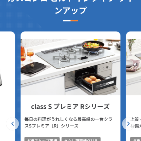
ンアップ
class S プレミア Rシリーズ
毎日の料理がうれしくなる最高峰の一台クラ
上質
スSプレミア［R］シリーズ
ね備
ガラストップ天板
水なし両面焼グリル
ガラ