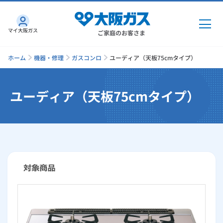
マイ大阪ガス
ご家庭のお客さま
ホーム
機器・修理
ガスコンロ
ユーディア（天板75cmタイプ）
ユーディア（天板75cmタイプ）
ガス・電気
ガス・電気
トップ
インターネット
ガス
インターネット
トップ
機器・修理
電気
ガス
トップ
さすガねっとのメリット
機器・修理
トップ
くらしのサービス
GAS得プラン
電気
トップ
料金プラン
機器
くらしのサービス
トップ