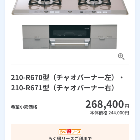
お手続き・サポート
まとめプラン紹介
一般料金
「大阪ガスの電気」が選ばれる理由
工事・開通までの流れ
修理
キッチン
使用開始
ガスと電気の
の申込
リフォーム・リノベーション
お手続き一覧
ショールーム
Daigasコラム
「大阪ガスの都市ガス」への切り替えについて
電気料金メニュー
使用中止
ガスと電気の
の申込
通信速度測定
定額サービス
バス・洗面
故障診断
ガスコンロ
安心・安全
リフォーム・リノベーション
トップ
お客さまサポート
お手続きから使用開始までの流れ
総合TOP
業務用・産業用のお客さま
企業情報
リビング・空調
エラーコード診断
らく得リース
ガス炊飯器
ガス給湯器
便利・おトク
住ミカタ・リフォーム
住ミカタ・サービス
お問い合わせ
まとめプラン紹介
機器・修理お申込み
太陽光発電余剰電力買取サービス
発電・省エネ
取扱説明書を探す
らく得保証
ガスオーブン
ガス温水浴室暖房乾燥機
ガスファンヒーター
リノベーション「マイリノ」
ホームセキュリティ
スマイLINK
簡単プラン診断
「カワック・ミストカワック」
210-R670型（チャオバーナー左）・
お引越しの手続き
インターネットのお申込み
警報器・消火器
お近くのガスのお店
ほっ得定額
レンジフード
ガス温水床暖房「ヌック」
エネファーム
みるぴこ
FitDish
210-R671型（チャオバーナー右）
乾太くん
食器洗い乾燥機
取替用ガスコンセント
太陽光発電
ぴこぴこ・スマぴこ・けむぴこ
めちゃとクーポン
268,400
円
希望小売価格
本体価格
244,000
円
ガスコード
蓄電池
消火器
プリゼロ
ガス栓の増設 プラスライン
スマイルーフ
関西おでかけ納税
らく得リース
ご利用で