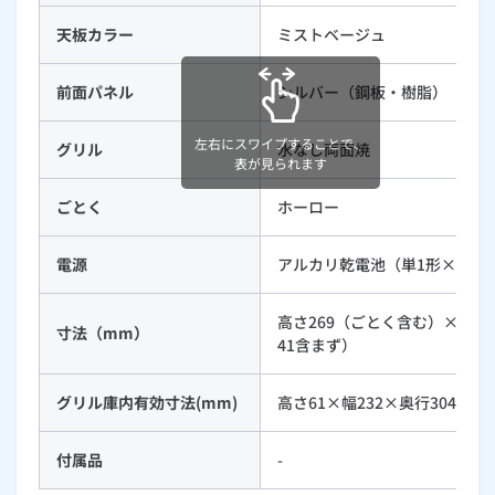
天板カラー
ミストベージュ
前面パネル
シルバー（鋼板・樹脂）
左右にスワイプすることで、
グリル
水なし両面焼
表が見られます
ごとく
ホーロー
電源
アルカリ乾電池（単1形×2）
高さ269（ごとく含む）×幅59
寸法（mm）
41含まず）
グリル庫内有効寸法(mm)
高さ61×幅232×奥行304
付属品
-