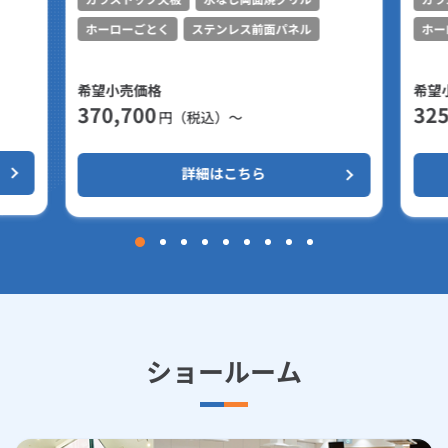
ホーローごとく
ステンレス前面パネル
ホー
希望小売価格
希望
370,700
325
円（税込）～
詳細はこちら
ショールーム