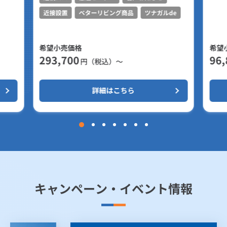
近接設置
ベターリビング商品
ツナガルde
希望小売価格
希望
293,700
96,
円（税込）～
詳細はこちら
キャンペーン・イベント情報