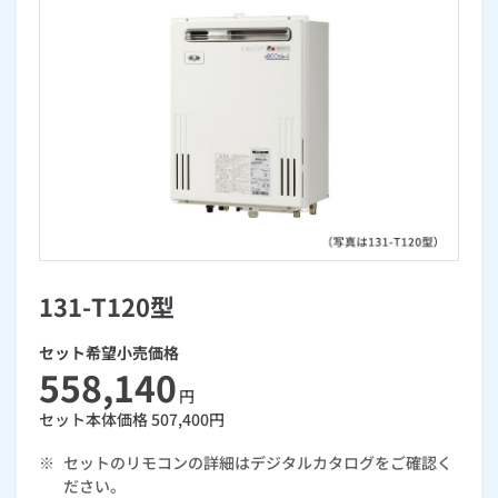
お手続き・サポート
まとめプラン紹介
一般料金
「大阪ガスの電気」が選ばれる理由
工事・開通までの流れ
修理
キッチン
使用開始
ガスと電気の
の申込
リフォーム・リノベーション
お手続き一覧
ショールーム
Daigasコラム
「大阪ガスの都市ガス」への切り替えについて
電気料金メニュー
使用中止
ガスと電気の
の申込
通信速度測定
定額サービス
バス・洗面
故障診断
ガスコンロ
安心・安全
リフォーム・リノベーション
トップ
お客さまサポート
お手続きから使用開始までの流れ
総合TOP
業務用・産業用のお客さま
企業情報
リビング・空調
エラーコード診断
らく得リース
ガス炊飯器
ガス給湯器
便利・おトク
住ミカタ・リフォーム
住ミカタ・サービス
お問い合わせ
まとめプラン紹介
機器・修理お申込み
太陽光発電余剰電力買取サービス
発電・省エネ
取扱説明書を探す
らく得保証
ガスオーブン
ガス温水浴室暖房乾燥機
ガスファンヒーター
リノベーション「マイリノ」
ホームセキュリティ
スマイLINK
簡単プラン診断
「カワック・ミストカワック」
お引越しの手続き
インターネットのお申込み
警報器・消火器
お近くのガスのお店
ほっ得定額
レンジフード
ガス温水床暖房「ヌック」
エネファーム
みるぴこ
FitDish
131-T120型
乾太くん
食器洗い乾燥機
取替用ガスコンセント
太陽光発電
ぴこぴこ・スマぴこ・けむぴこ
セット希望小売価格
めちゃとクーポン
558,140
円
ガスコード
蓄電池
消火器
プリゼロ
セット本体価格
507,400
円
※
セットのリモコンの詳細はデジタルカタログをご確認く
ガス栓の増設 プラスライン
スマイルーフ
関西おでかけ納税
ださい。