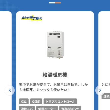
給湯暖房機
家中でお湯が使えて、お風呂は自動で。しか
とに
も床暖房、カワックも使いたい！
連続
Q21
Q機能
トリプルコントロール
連続スパ
低温ヒーター
音声お知らせ