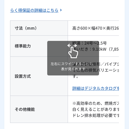
ルームエアコン
エコキュート
ハウスクリーニング
らく得保証の詳細はこちら
寸法（mm）
高さ600×幅470×奥行263
給湯：24号〜2.5号
標準能力
追いだき：9.10kW（7,850kcal
屋外設置壁掛形／パイプシャフ
左右にスワイプすることで、
表が見られます
その他の排気バリエーションは131
設置方式
す。
詳細はデジタルカタログをご覧
※高効率のため、燃焼ガスの温
その他機能
白く見えることがありますが、
ドレン排水処理が必要です。