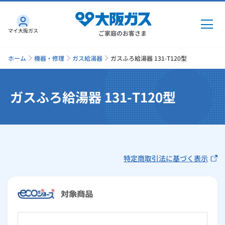
マイ大阪ガス
ご家庭のお客さま
ホーム
機器・修理
ガス給湯器
ガスふろ給湯器 131-T120型
ガスふろ給湯器 131-T120型
ガス・電気
ガス・電気
トップ
インターネット
ガス
特定商取引法に基づく表示
インターネット
トップ
機器・修理
電気
ガス
トップ
さすガねっとのメリット
機器・修理
トップ
くらしのサービス
GAS得プラン
電気
トップ
料金プラン
機器
くらしのサービス
トップ