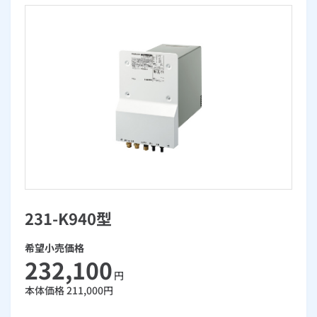
お手続き・サポート
まとめプラン紹介
一般料金
「大阪ガスの電気」が選ばれる理由
工事・開通までの流れ
修理
キッチン
使用開始
ガスと電気の
の申込
リフォーム・リノベーション
お手続き一覧
ショールーム
Daigasコラム
「大阪ガスの都市ガス」への切り替えについて
電気料金メニュー
使用中止
ガスと電気の
の申込
通信速度測定
定額サービス
バス・洗面
故障診断
ガスコンロ
安心・安全
リフォーム・リノベーション
トップ
お客さまサポート
お手続きから使用開始までの流れ
総合TOP
業務用・産業用のお客さま
企業情報
リビング・空調
エラーコード診断
らく得リース
ガス炊飯器
ガス給湯器
便利・おトク
住ミカタ・リフォーム
住ミカタ・サービス
お問い合わせ
まとめプラン紹介
機器・修理お申込み
太陽光発電余剰電力買取サービス
発電・省エネ
取扱説明書を探す
らく得保証
ガスオーブン
ガス温水浴室暖房乾燥機
ガスファンヒーター
リノベーション「マイリノ」
ホームセキュリティ
スマイLINK
簡単プラン診断
「カワック・ミストカワック」
お引越しの手続き
インターネットのお申込み
警報器・消火器
お近くのガスのお店
ほっ得定額
レンジフード
ガス温水床暖房「ヌック」
エネファーム
みるぴこ
FitDish
乾太くん
231-K940型
食器洗い乾燥機
取替用ガスコンセント
太陽光発電
ぴこぴこ・スマぴこ・けむぴこ
めちゃとクーポン
希望小売価格
ガスコード
蓄電池
消火器
232,100
プリゼロ
円
本体価格
211,000
円
ガス栓の増設 プラスライン
スマイルーフ
関西おでかけ納税