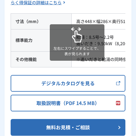
らく得保証の詳細はこちら
ルームエアコン
エコキュート
ハウスクリーニング
寸法（mm）
高さ448×幅286×奥行518
給湯：8.5号～2.2号
標準能力
追いだき：9.50kW（8,200kcal
左右にスワイプすることで、
表が見られます
その他機能
※追いだきと給湯の同時使用時
デジタルカタログを見る
取扱説明書（PDF 14.5 MB）
無料お見積・ご相談