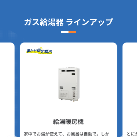
ガス給湯器 ラインアップ
給湯暖房機
家中でお湯が使えて、お風呂は自動で。しか
とに