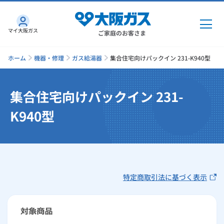
マイ大阪ガス
ご家庭のお客さま
ホーム
機器・修理
ガス給湯器
集合住宅向けパックイン 231-K940型
集合住宅向けパックイン 231-
ガス・電気
K940型
ガス・電気
トップ
インターネット
ガス
インターネット
トップ
機器・修理
特定商取引法に基づく表示
電気
ガス
トップ
さすガねっとのメリット
機器・修理
トップ
くらしのサービス
GAS得プラン
電気
トップ
料金プラン
機器
くらしのサービス
トップ