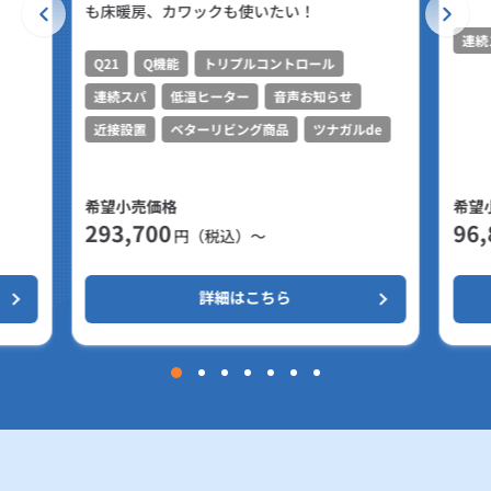
も床暖房、カワックも使いたい！
連続
Q21
Q機能
トリプルコントロール
連続スパ
低温ヒーター
音声お知らせ
近接設置
ベターリビング商品
ツナガルde
希望小売価格
希望
293,700
96,
円（税込）～
詳細はこちら