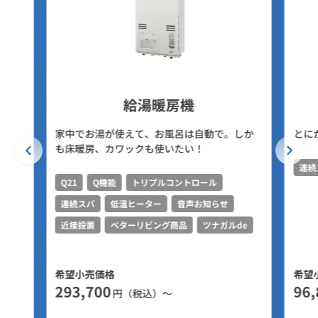
給湯暖房機
家中でお湯が使えて、お風呂は自動で。しか
とに
も床暖房、カワックも使いたい！
連続
Q21
Q機能
トリプルコントロール
連続スパ
低温ヒーター
音声お知らせ
近接設置
ベターリビング商品
ツナガルde
希望小売価格
希望
293,700
96,
円（税込）～