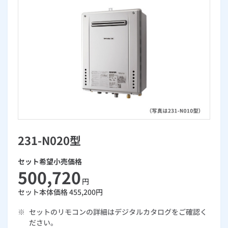
お手続き・サポート
まとめプラン紹介
一般料金
「大阪ガスの電気」が選ばれる理由
工事・開通までの流れ
修理
キッチン
使用開始
ガスと電気の
の申込
リフォーム・リノベーション
お手続き一覧
ショールーム
Daigasコラム
「大阪ガスの都市ガス」への切り替えについて
電気料金メニュー
使用中止
ガスと電気の
の申込
通信速度測定
定額サービス
バス・洗面
故障診断
ガスコンロ
安心・安全
リフォーム・リノベーション
トップ
お客さまサポート
お手続きから使用開始までの流れ
総合TOP
業務用・産業用のお客さま
企業情報
リビング・空調
エラーコード診断
らく得リース
ガス炊飯器
ガス給湯器
便利・おトク
住ミカタ・リフォーム
住ミカタ・サービス
お問い合わせ
まとめプラン紹介
機器・修理お申込み
太陽光発電余剰電力買取サービス
発電・省エネ
取扱説明書を探す
らく得保証
ガスオーブン
ガス温水浴室暖房乾燥機
ガスファンヒーター
リノベーション「マイリノ」
ホームセキュリティ
スマイLINK
簡単プラン診断
「カワック・ミストカワック」
お引越しの手続き
インターネットのお申込み
警報器・消火器
お近くのガスのお店
ほっ得定額
レンジフード
ガス温水床暖房「ヌック」
エネファーム
みるぴこ
FitDish
231-N020型
乾太くん
食器洗い乾燥機
取替用ガスコンセント
太陽光発電
ぴこぴこ・スマぴこ・けむぴこ
セット希望小売価格
めちゃとクーポン
500,720
円
ガスコード
蓄電池
消火器
プリゼロ
セット本体価格
455,200
円
※
セットのリモコンの詳細はデジタルカタログをご確認く
ガス栓の増設 プラスライン
スマイルーフ
関西おでかけ納税
ださい。