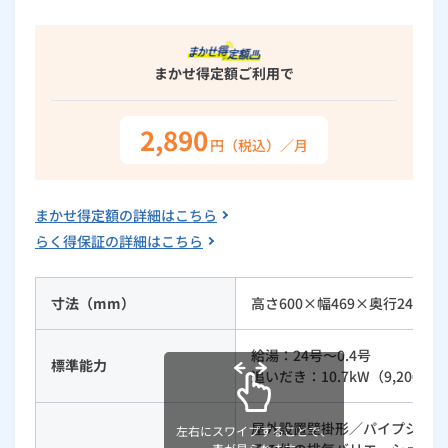
ルームエアコン
エコキュート
ハウスクリーニング
まかせ得定額
ご利用で
2,890
円（税込）／月
まかせ得定額の詳細はこちら
らく得保証の詳細はこちら
寸法（mm）
高さ600×幅469×奥行240
給湯：24号〜0.4号
標準能力
追いだき：10.7kW（9,200kcal
屋外設置壁掛形／パイプシャフ
左右にスワイプすることで、