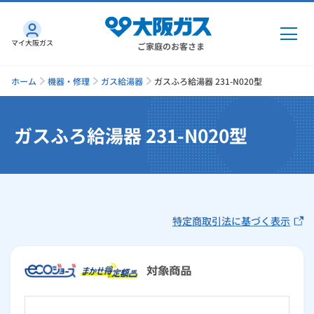
マイ大阪ガス
ご家庭のお客さま
ホーム
機器・修理
ガス給湯器
ガスふろ給湯器 231-N020型
ガスふろ給湯器 231-N020型
ガス・電気
ガス・電気
トップ
インターネット
ガス
特定商取引法に基づく表示
インターネット
トップ
機器・修理
電気
ガス
トップ
さすガねっとのメリット
機器・修理
トップ
くらしのサービス
GAS得プラン
電気
トップ
料金プラン
機器
くらしのサービス
トップ