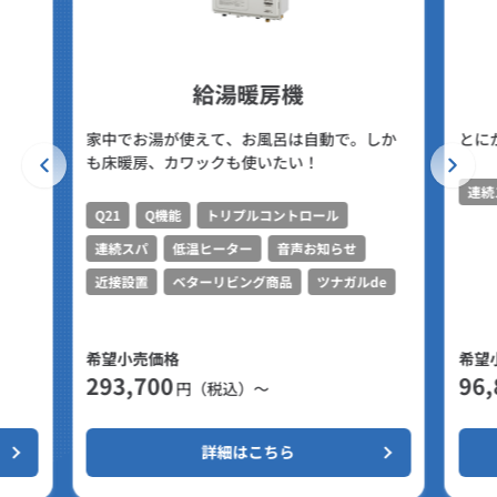
給湯暖房機
家中でお湯が使えて、お風呂は自動で。しか
とに
も床暖房、カワックも使いたい！
連続
Q21
Q機能
トリプルコントロール
連続スパ
低温ヒーター
音声お知らせ
近接設置
ベターリビング商品
ツナガルde
希望小売価格
希望
293,700
96,
円（税込）～
詳細はこちら