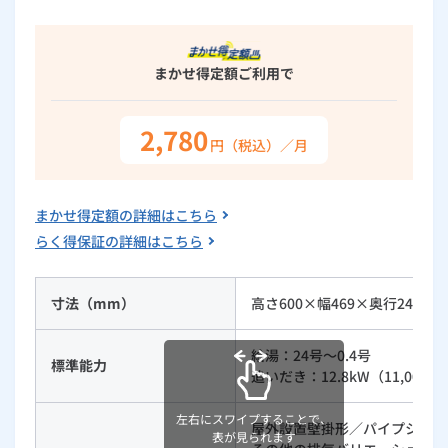
ルームエアコン
エコキュート
ハウスクリーニング
まかせ得定額
ご利用で
2,780
円（税込）／月
まかせ得定額の詳細はこちら
らく得保証の詳細はこちら
寸法（mm）
高さ600×幅469×奥行240
給湯：24号～0.4号
標準能力
追いだき：12.8kW（11,000kca
左右にスワイプすることで、
屋外設置壁掛形／パイプシャフ
表が見られます