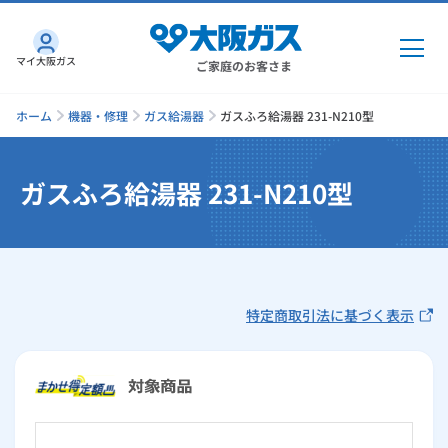
マイ大阪ガス
ご家庭のお客さま
ホーム
機器・修理
ガス給湯器
ガスふろ給湯器 231-N210型
ガスふろ給湯器 231-N210型
ガス・電気
ガス・電気
トップ
インターネット
ガス
特定商取引法に基づく表示
インターネット
トップ
機器・修理
電気
ガス
トップ
さすガねっとのメリット
機器・修理
トップ
くらしのサービス
GAS得プラン
電気
トップ
料金プラン
機器
くらしのサービス
トップ