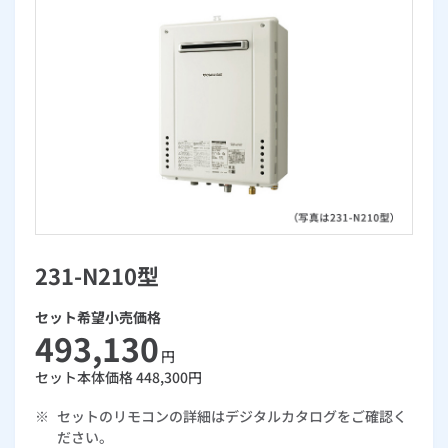
お手続き・サポート
まとめプラン紹介
一般料金
「大阪ガスの電気」が選ばれる理由
工事・開通までの流れ
修理
キッチン
使用開始
ガスと電気の
の申込
リフォーム・リノベーション
お手続き一覧
ショールーム
Daigasコラム
「大阪ガスの都市ガス」への切り替えについて
電気料金メニュー
使用中止
ガスと電気の
の申込
通信速度測定
定額サービス
バス・洗面
故障診断
ガスコンロ
安心・安全
リフォーム・リノベーション
トップ
お客さまサポート
お手続きから使用開始までの流れ
総合TOP
業務用・産業用のお客さま
企業情報
リビング・空調
エラーコード診断
らく得リース
ガス炊飯器
ガス給湯器
便利・おトク
住ミカタ・リフォーム
住ミカタ・サービス
お問い合わせ
まとめプラン紹介
機器・修理お申込み
太陽光発電余剰電力買取サービス
発電・省エネ
取扱説明書を探す
らく得保証
ガスオーブン
ガス温水浴室暖房乾燥機
ガスファンヒーター
リノベーション「マイリノ」
ホームセキュリティ
スマイLINK
簡単プラン診断
「カワック・ミストカワック」
お引越しの手続き
インターネットのお申込み
警報器・消火器
お近くのガスのお店
ほっ得定額
レンジフード
ガス温水床暖房「ヌック」
エネファーム
みるぴこ
FitDish
231-N210型
乾太くん
食器洗い乾燥機
取替用ガスコンセント
太陽光発電
ぴこぴこ・スマぴこ・けむぴこ
セット希望小売価格
めちゃとクーポン
493,130
円
ガスコード
蓄電池
消火器
プリゼロ
セット本体価格
448,300
円
※
セットのリモコンの詳細はデジタルカタログをご確認く
ガス栓の増設 プラスライン
スマイルーフ
関西おでかけ納税
ださい。