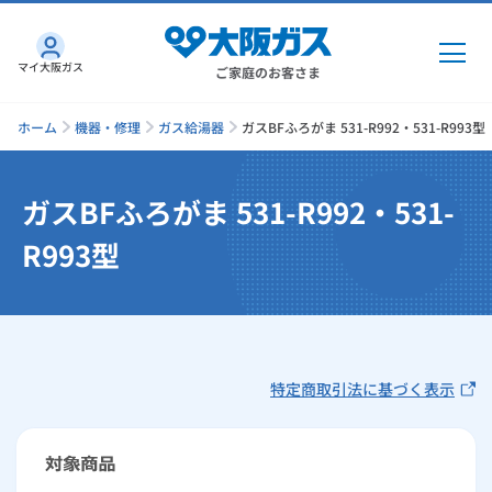
マイ大阪ガス
ご家庭のお客さま
ホーム
機器・修理
ガス給湯器
ガスBFふろがま 531-R992・531-R993型
ガスBFふろがま 531-R992・531-
ガス・電気
R993型
ガス・電気
トップ
インターネット
ガス
インターネット
トップ
機器・修理
特定商取引法に基づく表示
電気
ガス
トップ
さすガねっとのメリット
機器・修理
トップ
くらしのサービス
GAS得プラン
電気
トップ
料金プラン
機器
くらしのサービス
トップ