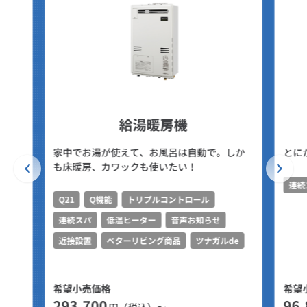
給湯暖房機
家中でお湯が使えて、お風呂は自動で。しか
とに
も床暖房、カワックも使いたい！
連続
Q21
Q機能
トリプルコントロール
連続スパ
低温ヒーター
音声お知らせ
近接設置
ベターリビング商品
ツナガルde
希望小売価格
希望
293,700
96,
円（税込）～