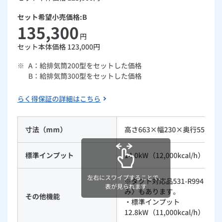
ルームエアコン
エコキュート
ハウスクリーニング
セット希望小売価格:B
135,300
円
セット本体価格
123,000
円
※
A：給排気筒200型をセットした価格
B：給排気筒300型をセットした価格
らく得保証の詳細はこちら
寸法（mm）
高さ663×幅230×奥行555
標準インプット
14.0kW（12,000kcal/h）
左右にスワイプすることで、
※ダクト対応品531-R994・R
表が見られます
み〉もあります。
その他機能
・標準インプット
12.8kW（11,000kcal/h）