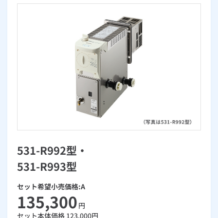
お手続き・サポート
まとめプラン紹介
一般料金
「大阪ガスの電気」が選ばれる理由
工事・開通までの流れ
修理
キッチン
使用開始
ガスと電気の
の申込
リフォーム・リノベーション
お手続き一覧
ショールーム
Daigasコラム
「大阪ガスの都市ガス」への切り替えについて
電気料金メニュー
使用中止
ガスと電気の
の申込
通信速度測定
定額サービス
バス・洗面
故障診断
ガスコンロ
安心・安全
リフォーム・リノベーション
トップ
お客さまサポート
お手続きから使用開始までの流れ
総合TOP
業務用・産業用のお客さま
企業情報
リビング・空調
エラーコード診断
らく得リース
ガス炊飯器
ガス給湯器
便利・おトク
住ミカタ・リフォーム
住ミカタ・サービス
お問い合わせ
まとめプラン紹介
機器・修理お申込み
太陽光発電余剰電力買取サービス
発電・省エネ
取扱説明書を探す
らく得保証
ガスオーブン
ガス温水浴室暖房乾燥機
ガスファンヒーター
リノベーション「マイリノ」
ホームセキュリティ
スマイLINK
簡単プラン診断
「カワック・ミストカワック」
お引越しの手続き
インターネットのお申込み
警報器・消火器
お近くのガスのお店
ほっ得定額
レンジフード
ガス温水床暖房「ヌック」
エネファーム
みるぴこ
FitDish
乾太くん
531-R992型・
食器洗い乾燥機
取替用ガスコンセント
太陽光発電
ぴこぴこ・スマぴこ・けむぴこ
めちゃとクーポン
531-R993型
ガスコード
蓄電池
消火器
プリゼロ
セット希望小売価格:A
135,300
ガス栓の増設 プラスライン
スマイルーフ
円
関西おでかけ納税
セット本体価格
123,000
円