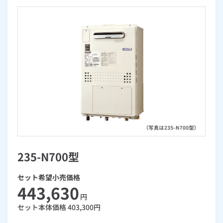
お手続き・サポート
まとめプラン紹介
一般料金
「大阪ガスの電気」が選ばれる理由
工事・開通までの流れ
修理
キッチン
使用開始
ガスと電気の
の申込
リフォーム・リノベーション
お手続き一覧
ショールーム
Daigasコラム
「大阪ガスの都市ガス」への切り替えについて
電気料金メニュー
使用中止
ガスと電気の
の申込
通信速度測定
定額サービス
バス・洗面
故障診断
ガスコンロ
安心・安全
リフォーム・リノベーション
トップ
お客さまサポート
お手続きから使用開始までの流れ
総合TOP
業務用・産業用のお客さま
企業情報
リビング・空調
エラーコード診断
らく得リース
ガス炊飯器
ガス給湯器
便利・おトク
住ミカタ・リフォーム
住ミカタ・サービス
お問い合わせ
まとめプラン紹介
機器・修理お申込み
太陽光発電余剰電力買取サービス
発電・省エネ
取扱説明書を探す
らく得保証
ガスオーブン
ガス温水浴室暖房乾燥機
ガスファンヒーター
リノベーション「マイリノ」
ホームセキュリティ
スマイLINK
簡単プラン診断
「カワック・ミストカワック」
お引越しの手続き
インターネットのお申込み
警報器・消火器
お近くのガスのお店
ほっ得定額
レンジフード
ガス温水床暖房「ヌック」
エネファーム
みるぴこ
FitDish
乾太くん
235-N700型
食器洗い乾燥機
取替用ガスコンセント
太陽光発電
ぴこぴこ・スマぴこ・けむぴこ
めちゃとクーポン
セット希望小売価格
ガスコード
蓄電池
消火器
プリゼロ
443,630
円
セット本体価格
403,300
円
ガス栓の増設 プラスライン
スマイルーフ
関西おでかけ納税