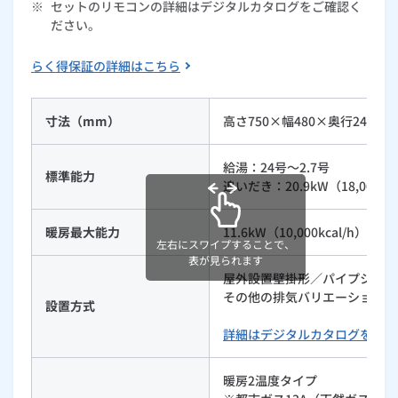
※
セットのリモコンの詳細はデジタルカタログをご確認く
ルームエアコン
エコキュート
ださい。
ハウスクリーニング
らく得保証の詳細はこちら
寸法（mm）
高さ750×幅480×奥行240
給湯：24号～2.7号
標準能力
追いだき：20.9kW（18,000kca
暖房最大能力
11.6kW（10,000kcal/h）
左右にスワイプすることで、
表が見られます
屋外設置壁掛形／パイプシャフ
その他の排気バリエーションは23
設置方式
詳細はデジタルカタログをご覧
暖房2温度タイプ