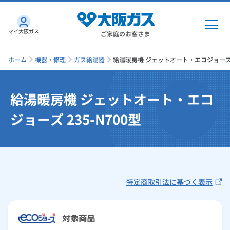
マイ大阪ガス
ご家庭のお客さま
ホーム
機器・修理
ガス給湯器
給湯暖房機 ジェットオート・エコジョーズ 2
給湯暖房機 ジェットオート・エコ
ガス・電気
ジョーズ 235-N700型
ガス・電気
トップ
インターネット
ガス
インターネット
トップ
機器・修理
特定商取引法に基づく表示
電気
ガス
トップ
さすガねっとのメリット
機器・修理
トップ
くらしのサービス
GAS得プラン
電気
トップ
料金プラン
機器
くらしのサービス
トップ