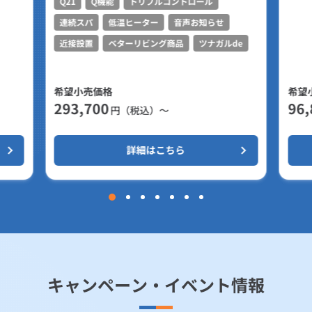
Q21
Q機能
トリプルコントロール
連続スパ
低温ヒーター
音声お知らせ
近接設置
ベターリビング商品
ツナガルde
希望小売価格
希望
293,700
96,
円（税込）～
詳細はこちら
キャンペーン・イベント情報