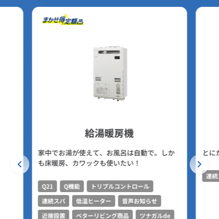
給湯暖房機
家中でお湯が使えて、お風呂は自動で。しか
とに
も床暖房、カワックも使いたい！
連続
Q21
Q機能
トリプルコントロール
連続スパ
低温ヒーター
音声お知らせ
近接設置
ベターリビング商品
ツナガルde