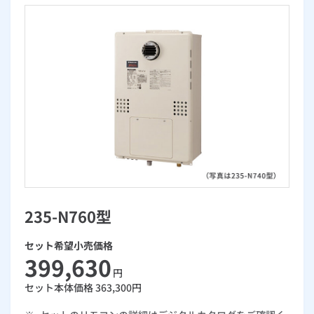
お手続き・サポート
まとめプラン紹介
一般料金
「大阪ガスの電気」が選ばれる理由
工事・開通までの流れ
修理
キッチン
使用開始
ガスと電気の
の申込
リフォーム・リノベーション
お手続き一覧
ショールーム
Daigasコラム
「大阪ガスの都市ガス」への切り替えについて
電気料金メニュー
使用中止
ガスと電気の
の申込
通信速度測定
定額サービス
バス・洗面
故障診断
ガスコンロ
安心・安全
リフォーム・リノベーション
トップ
お客さまサポート
お手続きから使用開始までの流れ
総合TOP
業務用・産業用のお客さま
企業情報
リビング・空調
エラーコード診断
らく得リース
ガス炊飯器
ガス給湯器
便利・おトク
住ミカタ・リフォーム
住ミカタ・サービス
お問い合わせ
まとめプラン紹介
機器・修理お申込み
太陽光発電余剰電力買取サービス
発電・省エネ
取扱説明書を探す
らく得保証
ガスオーブン
ガス温水浴室暖房乾燥機
ガスファンヒーター
リノベーション「マイリノ」
ホームセキュリティ
スマイLINK
簡単プラン診断
「カワック・ミストカワック」
お引越しの手続き
インターネットのお申込み
警報器・消火器
お近くのガスのお店
ほっ得定額
レンジフード
ガス温水床暖房「ヌック」
エネファーム
みるぴこ
FitDish
乾太くん
235-N760型
食器洗い乾燥機
取替用ガスコンセント
太陽光発電
ぴこぴこ・スマぴこ・けむぴこ
めちゃとクーポン
セット希望小売価格
ガスコード
蓄電池
消火器
399,630
プリゼロ
円
セット本体価格
363,300
円
ガス栓の増設 プラスライン
スマイルーフ
関西おでかけ納税