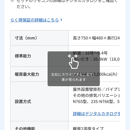
※
セットのリモコンの詳細はデジタルカタログをご確認く
ださい。
ルームエアコン
エコキュート
ハウスクリーニング
らく得保証の詳細はこちら
寸法（mm）
高さ750×幅480×奥行240
給湯：16号～0.4号
標準能力
追いだき：20.9kW（18,000kca
暖房最大能力
14.0kW（12,000kcal/h）
左右にスワイプすることで、
表が見られます
屋外設置壁掛形／パイプシャフ
その他の排気バリエーションは235-
設置方式
N765型、235-N766型、535
詳細はデジタルカタログをご覧
その他機能
暖房2温度タイプ