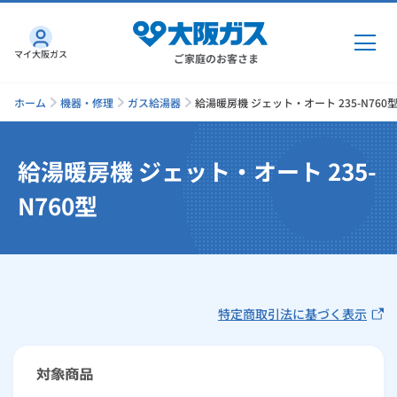
マイ大阪ガス
ご家庭のお客さま
ホーム
機器・修理
ガス給湯器
給湯暖房機 ジェット・オート 235-N760
給湯暖房機 ジェット・オート 235-
ガス・電気
N760型
ガス・電気
トップ
インターネット
ガス
インターネット
トップ
機器・修理
特定商取引法に基づく表示
電気
ガス
トップ
さすガねっとのメリット
機器・修理
トップ
くらしのサービス
GAS得プラン
電気
トップ
料金プラン
機器
くらしのサービス
トップ