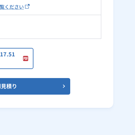
覧ください
7.51
問見積り