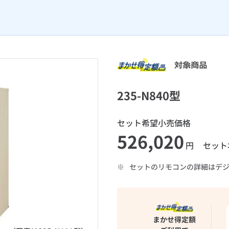
235-N840型
セット希望小売価格
526,020
円
セット
※
セットのリモコンの詳細はデ
まかせ得定額